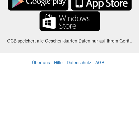
GCB speichert alle Geschenkkarten Daten nur auf Ihrem Gerät.
Über uns
-
Hilfe
-
Datenschutz
-
AGB
-
Sprache
Ändern
©2012-2024 - Gift Card Balance Today - gcb.today - -au-east
Alle Produktnamen, Logos, Warenzeichen und Marken sind Eigentum
ihrer jeweiligen Eigentümer.
Alle auf dieser Webseite verwendeten Firmen, Produkt und Service
Namen dienen nur zu Identifikationszwecken.
Die Website wird von einer unabhängigen Community betrieben, die
keine Verbindung zu den jeweiligen Markeninhabern hat oder von