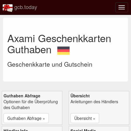
gcb.today
Navi
umsc
Axami Geschenkkarten
Guthaben
Geschenkkarte und Gutschein
Guthaben Abfrage
Übersicht
Optionen für die Überprüfung
Anleitungen des Händlers
des Guthaben
Guthaben Abfrage »
Übersicht »
Händler Info
Social Media