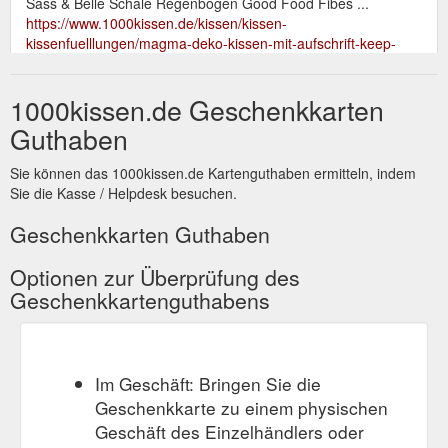
Sass & Belle Schale Regenbogen Good Food Fibes ...
https://www.1000kissen.de/kissen/kissen-
kissenfuelllungen/magma-deko-kissen-mit-aufschrift-keep-
calm-weiss-grau-40x40cm_73301_89249
1000kissen.de Geschenkkarten
10 %
Teelichthalter mit Linienmuster Keramik rosa schwarz 8x7 ...
auf ALLES* ab 50 EUR Einkauf - Gutscheincode: 10AB50.
Guthaben
ZUM BLOG; 0; 0,00 € ☰
https://www.1000kissen.de/teelichthalter-mit-linienmuster-
Sie können das 1000kissen.de Kartenguthaben ermitteln, indem
keramik-rosa-schwarz-8x7-5cm_63293_70263
Sie die Kasse / Helpdesk besuchen.
Sass & Belle Pflanztopf Frida Kahlo® 11x19cm | 1000kissen ...
Geschenkkarten Guthaben
Sass & Belle Pflanztopf Frida Kahlo® 11x19cm. 10 % auf
ALLES* ab 50 EUR Einkauf - Gutscheincode: 10AB50
Optionen zur Überprüfung des
https://www.1000kissen.de/wohnen/wohnaccessoires/pflanzgefaes
Geschenkkartenguthabens
belle-pflanztopf-frida-kahlo-11x19cm_71161_85885
Im Geschäft: Bringen Sie die
Geschenkkarte zu einem physischen
Geschäft des Einzelhändlers oder