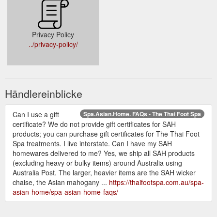
Privacy Policy
../privacy-policy/
Händlereinblicke
Can I use a gift
Spa.Asian.Home. FAQs - The Thai Foot Spa
certificate? We do not provide gift certificates for SAH
products; you can purchase gift certificates for The Thai Foot
Spa treatments. I live interstate. Can I have my SAH
homewares delivered to me? Yes, we ship all SAH products
(excluding heavy or bulky items) around Australia using
Australia Post. The larger, heavier items are the SAH wicker
chaise, the Asian mahogany ...
https://thaifootspa.com.au/spa-
asian-home/spa-asian-home-faqs/