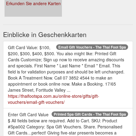
Erkunden Sie andere Karten
Einblicke in Geschenkkarten
Gift Card Value: $100,
Email Gift Vouchers - The Thai Foot Spa
$200, $300, $400, $500. You also might like: Printed Gift
Cards Customize; Sign up now to receive amazing discounts
and specials. First Name * Last Name * Email * Email. This
field is for validation purposes and should be left unchanged.
Book A Treatment Now. Call 07 3852 4544 to make an
appointment or book online now. Make a Booking. 17/65
James Street, Fortitude Valley ...
https://thaifootspa.com.au/online-store/gifts/gift-
vouchers/email-gift-vouchers/
Enter Gift Card Value
Printed Spa Gift Cards - The Thai Foot Spa
$ All fields below are required. Add to Cart. SKU: Product
#Spa002 Category: Spa Gift Vouchers. Share. Personalised
Gift Cards…perfect! Giving five-star presents becomes a