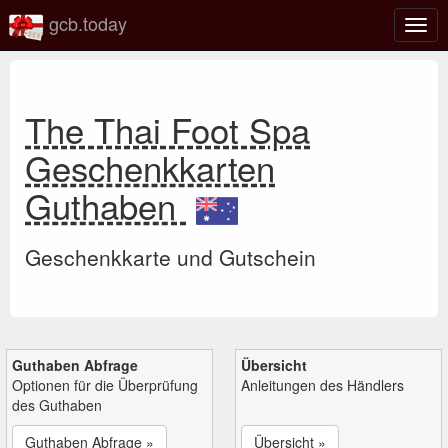
gcb.today
Navi
umsc
The Thai Foot Spa
Geschenkkarten
Guthaben
Geschenkkarte und Gutschein
Guthaben Abfrage
Übersicht
Optionen für die Überprüfung
Anleitungen des Händlers
des Guthaben
Guthaben Abfrage »
Übersicht »