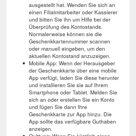
Book A Treatment Now . Call 07 3852 4544 to make an
ausgestellt hat. Wenden Sie sich an
appointment or book online now. ...
einen Filialmitarbeiter oder Kassierer
https://thaifootspa.com.au/product-category/gifts/mothers-day-
printed-gift-cards/
und bitten Sie ihn um Hilfe bei der
Überprüfung des Kontostands.
When you
Read The Thai Foot Spa''s T&Cs | The Thai Foot Spa
Normalerweise können sie die
purchase a Thai Foot Spa Gift Certificate you nominate the
Geschenkkartennummer scannen
amount you want to put on the card. You are unable to
oder manuell eingeben, um den
purchase more gift certificates by using an existing gift
aktuellen Kontostand anzuzeigen.
certificate. When purchasing Thai Foot Spa Gift Certificates,
we will also collect personal information about you. We will
Mobile App: Wenn der Herausgeber
create an account in the name of the cardholder which will be
der Geschenkkarte über eine mobile
linked to the unique reference ...
App verfügt, laden Sie diese herunter
https://thaifootspa.com.au/terms-conditions/
und installieren Sie sie auf Ihrem
Smartphone oder Tablet. Melden Sie
Mother’s Day
Mother''s Day Printed Gift Cards | The Thai Foot Spa
Deluxe Spa Pedi Gift Card $ 125.00; Showing the single result.
sich an oder erstellen Sie ein Konto
Sign up now to receive amazing discounts and specials. First
und fügen Sie dann Ihre
Name * Last Name * Email * Comments. This field is for
Geschenkkarte zur App hinzu. Die
validation purposes and should be left unchanged. Book A
App sollte das verfügbare Guthaben
Treatment Now . Call 07 3852 4544 to make an appointment
anzeigen.
or book online now. ...
https://thaifootspa.com.au/product-
category/mothers-day-printed-gift-cards/
Quittung: Wenn Sie kürzlich einen