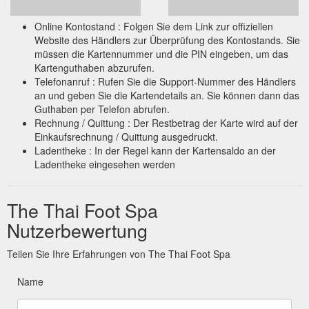
Mother''s Day Deluxe Spa Pedi Gift Card | The Thai Foot Spa
Online Kontostand : Folgen Sie dem Link zur offiziellen
Mother’s Day Deluxe Spa Pedi Gift Card $ 125.00 AUD. All
Website des Händlers zur Überprüfung des Kontostands. Sie
fields below are required. Add to Cart. SKU: Product #Spa003
müssen die Kartennummer und die PIN eingeben, um das
Category: Mother''s Day Printed Gift Cards. Share. 75min
Kartenguthaben abzurufen.
Mother’s Day Deluxe Spa Pedi This Deluxe Spa Pedi
Telefonanruf : Rufen Sie die Support-Nummer des Händlers
Contains: Coffee Bean Foot Bath + Coffee Bean & Sugar Foot
an und geben Sie die Kartendetails an. Sie können dann das
Scrub + OPI Pedi + Warm Hazelnut Oil Thai Foot Massage +
Guthaben per Telefon abrufen.
Asian Reflexology + Hot Towel Foot Wrap + Piccolo ...
Rechnung / Quittung : Der Restbetrag der Karte wird auf der
https://thaifootspa.com.au/online-store/mothers-day-printed-
Einkaufsrechnung / Quittung ausgedruckt.
gift-cards/mothers-day-deluxe-spa-pedi-gift-card/
Ladentheke : In der Regel kann der Kartensaldo an der
Ladentheke eingesehen werden
The Thai Foot Spa
Nutzerbewertung
Teilen Sie Ihre Erfahrungen von The Thai Foot Spa
Name