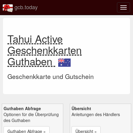
gcb.today
Navi
umsc
Tahui Active
Geschenkkarten
Guthaben
Geschenkkarte und Gutschein
Guthaben Abfrage
Übersicht
Optionen für die Überprüfung
Anleitungen des Händlers
des Guthaben
Guthaben Abfrage »
Übersicht »