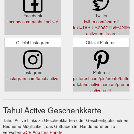
Facebook
Twitter
facebook.com/tahui.active/
twitter.com/share?
text=TAHUI%20ACTIVE%20EGIFT
active-egift-card
Official Instagram
Official Pinterest
Instagram
Pinterest
instagram.com/tahui.active
pinterest.com/pin/create/button/
url=tahuiactive.com.au/products/
active-egift-
card&media=//cdn.shopify.com/s
v=1633656062&description=
Tahui Active Geschenkkarte
Tahui Active Links zu Geschenkkarten oder Geschenkgutscheinen.
Bequeme Möglichkeit, das Guthaben im Handumdrehen zu
verwalten
GCB App fürs Handy