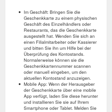
Buy gift card; 3D Christmas Baubles $ 19.95 – $ 64.95 Inc.
GST Select options; Monthly Inspiration categories. Monthly
Im Geschäft: Bringen Sie die
Inspiration categories. Monthly Inspiration. Brighton Beach
Geschenkkarte zu einem physischen
Houses. EDITOR. Ashley Hay is an artist and the Importer of
Powertex for Australia. Ashley has become a great advocate
Geschäft des Einzelhändlers oder
for this ...
https://powertex.com.au/christmas-tree/
Restaurants, das die Geschenkkarte
ausgestellt hat. Wenden Sie sich an
einen Filialmitarbeiter oder Kassierer
und bitten Sie ihn um Hilfe bei der
Überprüfung des Kontostands.
Normalerweise können sie die
Geschenkkartennummer scannen
oder manuell eingeben, um den
aktuellen Kontostand anzuzeigen.
Mobile App: Wenn der Herausgeber
der Geschenkkarte über eine mobile
App verfügt, laden Sie diese herunter
und installieren Sie sie auf Ihrem
Smartphone oder Tablet. Melden Sie