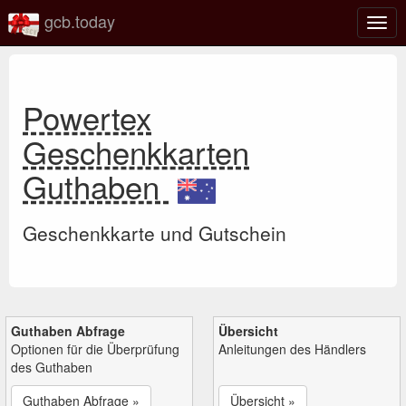
gcb.today
Navi
umsc
Powertex
Geschenkkarten
Guthaben
Geschenkkarte und Gutschein
Guthaben Abfrage
Übersicht
Optionen für die Überprüfung
Anleitungen des Händlers
des Guthaben
Guthaben Abfrage »
Übersicht »