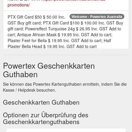
promotions/
PTX Gift Card $50 $ 50.00 Inc.
Welcome - Powertex Australia
GST Buy gift card; PTX Gift Card $100 $ 100.00 Inc. GST Buy
gift card; Powereffect Turquoise 24g $ 26.95 Inc. GST Add to
cart; Antique African Mask $ 19.95 Inc. GST Add to cart;
Plaster Feet for Bella $ 19.95 Inc. GST Add to cart; Half
Plaster Bella Head $ 19.95 Inc. GST Add to cart
https://powertex.com.au/
Powertex Geschenkkarten
PTX Gift Card $100 $
PTX Gift Card $100 - Powertex Australia
100.00 Inc. GST. Powertex Art Supplies $100 Gift Voucher…
Guthaben
redeemable online at www.powertex.com.au. To. From.
Message. Delivery Date Clear. Add to cart. Categories:
Sie können das Powertex Kartenguthaben ermitteln, indem Sie die
Christmas, Gift Card. Description Reviews (0) Description.
Kasse / Helpdesk besuchen.
Purchase a Powertex Gift Voucher for an Arty Friend or Family
member that can be redeemed for products online at
Geschenkkarten Guthaben
www.powertex.com.au… if they LOVE ...
https://powertex.com.au/product/powertex-gift-card-100/
Optionen zur Überprüfung des
Geschenkkartenguthabens
PTX Gift Card $50 $ 50.00
Christmas Tree - Powertex Australia
Inc. GST Buy gift card; PTX Gift Card $100 $ 100.00 Inc. GST