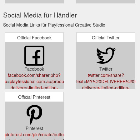
Social Media für Händler
Social Media Links für Playfessional Creative Studio
Official Facebook
Official Twitter
Facebook
Twitter
facebook.com/sharer.php?
twitter.com/share?
u=playfessional.com.au/products/my-
text=MY%20DELIVERER%20Prints
deliverer-limited-edition-
deliverer-limited-edition-
canvas-print
canvas-print
Official Pinterest
Pinterest
pinterest.com/pin/create/button/?