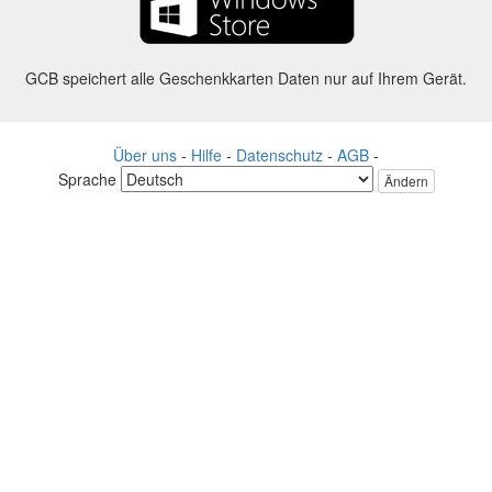
GCB speichert alle Geschenkkarten Daten nur auf Ihrem Gerät.
Über uns
-
Hilfe
-
Datenschutz
-
AGB
-
Sprache
Ändern
©2012-2024 - Gift Card Balance Today - gcb.today - -au-east
Alle Produktnamen, Logos, Warenzeichen und Marken sind Eigentum
ihrer jeweiligen Eigentümer.
Alle auf dieser Webseite verwendeten Firmen, Produkt und Service
Namen dienen nur zu Identifikationszwecken.
Die Website wird von einer unabhängigen Community betrieben, die
keine Verbindung zu den jeweiligen Markeninhabern hat oder von
ihnen unterstützt wird.
Bitte kontaktieren Sie uns, wenn Sie Fragen oder Anfragen haben.