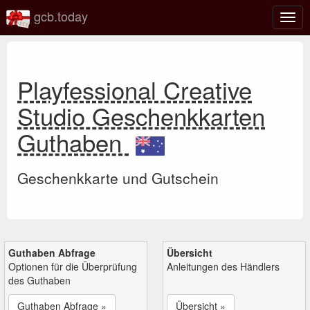
gcb.today
Navi
umsc
Playfessional Creative
Studio Geschenkkarten
Guthaben
Geschenkkarte und Gutschein
Guthaben Abfrage
Übersicht
Optionen für die Überprüfung
Anleitungen des Händlers
des Guthaben
Guthaben Abfrage »
Übersicht »