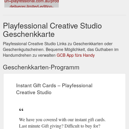
url=playfessional.com.au/products/my-
deliverer-limited-edition-
canvas-
print&media=//cdn.shopify.com/s/files/1/0601/8442/8760/products/M
Playfessional Creative Studio
Deliverer-
Copyright_1024x1024.jpg?
Geschenkkarte
v=1633501886&description=MY%20DELIVERER%20Prints
Playfessional Creative Studio Links zu Geschenkkarten oder
Geschenkgutscheinen. Bequeme Möglichkeit, das Guthaben im
Handumdrehen zu verwalten
GCB App fürs Handy
Geschenkkarten-Programm
Instant Gift Cards – Playfessional
Creative Studio
We have you covered with our instant gift cards.
Last minute Gift giving? Difficult to buy for?