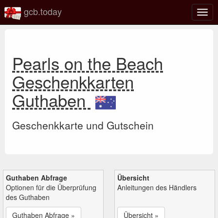
gcb.today
Navi
umsc
Pearls on the Beach
Geschenkkarten
Guthaben
Geschenkkarte und Gutschein
Guthaben Abfrage
Übersicht
Optionen für die Überprüfung
Anleitungen des Händlers
des Guthaben
Guthaben Abfrage »
Übersicht »