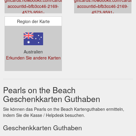
accountid=bfb3cc46-2169-
accountid=bfb3cc46-2169-
4573-9591-
4573-9591-
0efce332aef6&venueid=3578&theme=light&accent=0,107,120
0efce332aef6&venueid=3578&th
Region der Karte
Australien
Erkunden Sie andere Karten
Pearls on the Beach
Geschenkkarten Guthaben
Sie können das Pearls on the Beach Kartenguthaben ermitteln,
indem Sie die Kasse / Helpdesk besuchen.
Geschenkkarten Guthaben