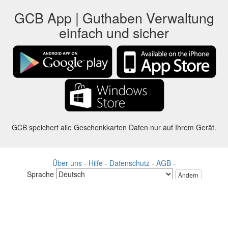
GCB App | Guthaben Verwaltung
einfach und sicher
GCB speichert alle Geschenkkarten Daten nur auf Ihrem Gerät.
Über uns
-
Hilfe
-
Datenschutz
-
AGB
-
Sprache
Ändern
©2012-2024 - Gift Card Balance Today - gcb.today - -au-east