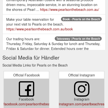
driven menu, impeccable service, in an stunning location on
the shores of Pearl ...
https://www.pearlsonthebeach.com.au/
Make your table reservation for
Book - Pearls on the Beach
your next visit to Pearls on the beach.
https://www.pearlsonthebeach.com.au/book
Our trading hours are:
Takeaway | Pearls on the Beach
Thursday, Friday, Saturday & Sunday for lunch and Thursday,
Friday & Saturday for dinner. Extended hours over the
Christmas & new year period.
Social Media für Händler
https://www.pearlsonthebeach.com.au/takeaway
Social Media Links für Pearls on the Beach
Official Facebook
Official Instagram
Facebook
Instagram
facebook.com/pearlsonthebeach
instagram.com/pearlbeachresta