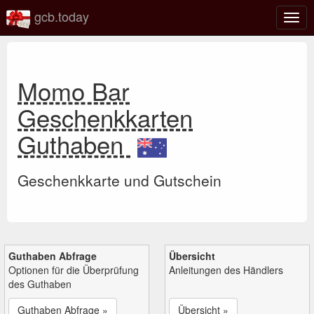
gcb.today
Navi
umsc
Momo Bar
Geschenkkarten
Guthaben
Geschenkkarte und Gutschein
Guthaben Abfrage
Übersicht
Optionen für die Überprüfung
Anleitungen des Händlers
des Guthaben
Guthaben Abfrage »
Übersicht »