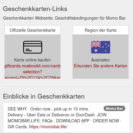
Geschenkkarten-Links
Geschenkkarten Webseite, Geschäftsbedingungen für Momo Bar.
Offizielle Geschenkkarte
Region der Karte
Karte online kaufen
Australien
giftcards.nowbookit.com/cards/card-
Erkunden Sie andere Karten
selection?
accent=75%2C174%2C79&accountid=0a62d971-
c14c-4df9-9191-
81d25c40a425&theme=light&venueid=1506
Einblicke in Geschenkkarten
DEE WHY · Order now - pick up in 15 mins.
Momo Bar
Delivery - Uber Eats or Deliveroo or DoorDash. JOIN
MOMOBAR.LIFE. FAQs · DOWNLOAD APP · ORDER NOW ·
Gift Cards.
https://momobar.life/