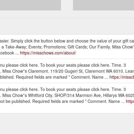
asier. Simply click the button below and choose the value of your gift car
er a Take-Away; Events; Promotions; Gift Cards; Our Family. Miss Chow'
acebook ...
https://misschows.com/about/
enu please click here. To book your seats please click here. Time. 3
n. Miss Chow''s Claremont. 119/20 Gugeri St, Claremont WA 6010. Le
published. Required fields are marked * Comment. Name ...
https://miss
enu please click here. To book your seats please click here. Time. 3
n. Miss Chow''s Whitford City. SHOP/314 Marmion Ave, Hillarys WA 60
 not be published. Required fields are marked * Comment. Name ...
http