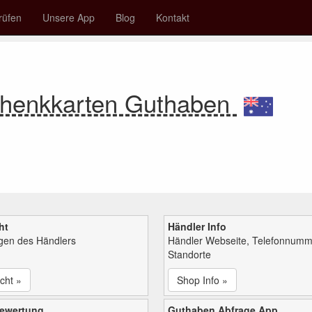
rüfen
Unsere App
Blog
Kontakt
chenkkarten Guthaben
ht
Händler Info
ngen des Händlers
Händler Webseite, Telefonnumm
Standorte
cht »
Shop Info »
bewertung
Guthaben Abfrage App