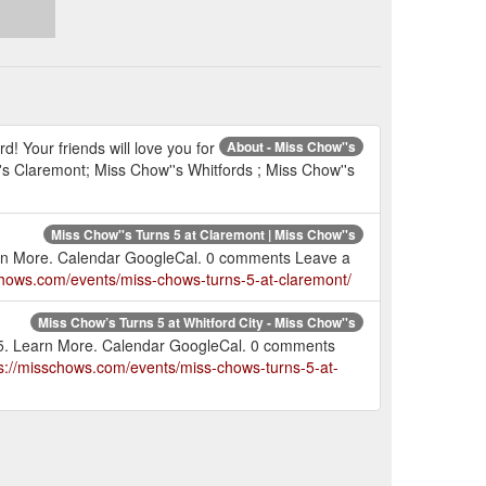
d! Your friends will love you for
About - Miss Chow''s
's Claremont; Miss Chow''s Whitfords ; Miss Chow''s
Miss Chow''s Turns 5 at Claremont | Miss Chow''s
arn More. Calendar GoogleCal. 0 comments Leave a
chows.com/events/miss-chows-turns-5-at-claremont/
Miss Chow’s Turns 5 at Whitford City - Miss Chow''s
25. Learn More. Calendar GoogleCal. 0 comments
s://misschows.com/events/miss-chows-turns-5-at-