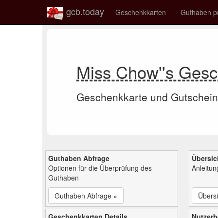
gcb.today
Geschenkkarten
Guthaben p
Miss Chow''s Ges
Geschenkkarte und Gutschein
Guthaben Abfrage
Übersic
Optionen für die Überprüfung des
Anleitu
Guthaben
Guthaben Abfrage »
Übersi
Geschenkkarten Details
Nutzer