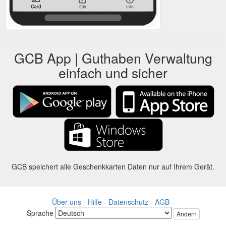
GCB App | Guthaben Verwaltung
einfach und sicher
GCB speichert alle Geschenkkarten Daten nur auf Ihrem Gerät.
Über uns
-
Hilfe
-
Datenschutz
-
AGB
-
Sprache
Ändern
©2012-2024 - Gift Card Balance Today - gcb.today - -au-east