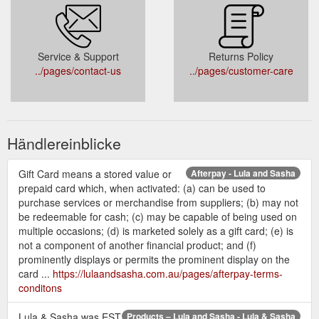
Service & Support
Returns Policy
../pages/contact-us
../pages/customer-care
Händlereinblicke
Gift Card means a stored value or
Afterpay - Lula and Sasha
prepaid card which, when activated: (a) can be used to
purchase services or merchandise from suppliers; (b) may not
be redeemable for cash; (c) may be capable of being used on
multiple occasions; (d) is marketed solely as a gift card; (e) is
not a component of another financial product; and (f)
prominently displays or permits the prominent display on the
card ...
https://lulaandsasha.com.au/pages/afterpay-terms-
conditons
Lula & Sasha was EST
Products – Lula and Sasha - Lula & Sasha