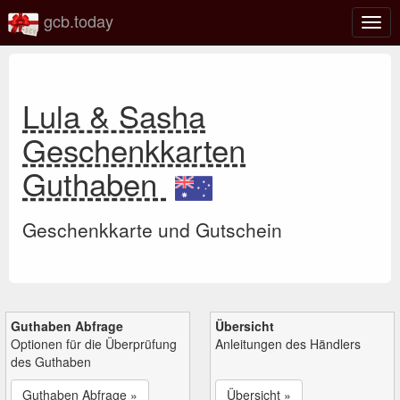
gcb.today
Navi
umsc
Lula & Sasha
Geschenkkarten
Guthaben
Geschenkkarte und Gutschein
Guthaben Abfrage
Übersicht
Optionen für die Überprüfung
Anleitungen des Händlers
des Guthaben
Guthaben Abfrage »
Übersicht »