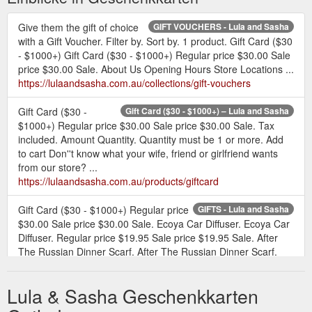
Give them the gift of choice
GIFT VOUCHERS - Lula and Sasha
with a Gift Voucher. Filter by. Sort by. 1 product. Gift Card ($30
- $1000+) Gift Card ($30 - $1000+) Regular price $30.00 Sale
price $30.00 Sale. About Us Opening Hours Store Locations ...
https://lulaandsasha.com.au/collections/gift-vouchers
Gift Card ($30 -
Gift Card ($30 - $1000+) – Lula and Sasha
$1000+) Regular price $30.00 Sale price $30.00 Sale. Tax
included. Amount Quantity. Quantity must be 1 or more. Add
to cart Don''t know what your wife, friend or girlfriend wants
from our store? ...
https://lulaandsasha.com.au/products/giftcard
Gift Card ($30 - $1000+) Regular price
GIFTS - Lula and Sasha
$30.00 Sale price $30.00 Sale. Ecoya Car Diffuser. Ecoya Car
Diffuser. Regular price $19.95 Sale price $19.95 Sale. After
The Russian Dinner Scarf. After The Russian Dinner Scarf.
Regular price $65.00 Sale price $65.00 Sale. Dreams Scarf ...
https://lulaandsasha.com.au/collections/gifts
Lula & Sasha Geschenkkarten