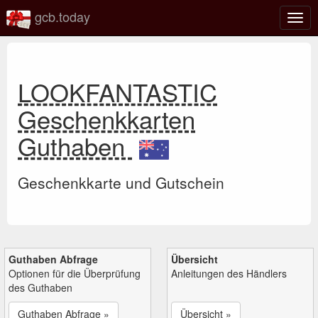
gcb.today
Navi
umsc
LOOKFANTASTIC
Geschenkkarten
Guthaben
Geschenkkarte und Gutschein
Guthaben Abfrage
Übersicht
Optionen für die Überprüfung
Anleitungen des Händlers
des Guthaben
Guthaben Abfrage »
Übersicht »