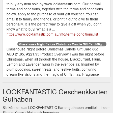
to buy any item sold by www.lookfantastic.com. Our normal
terms and conditions, together with the terms and conditions
below, apply to the purchase of your gift voucher. You can
email it to family and friends, or print it out to give to them
personally. It is the perfect way to give a gift when you don’t
know what to buy! What is a ...
https://www.lookfantastic.com.au/info/terms-conditions.list
Glasshouse Night Before Christmas Candle Gift Card 60g ...
Glasshouse Night Before Christmas Candle Gift Card 60g.
AUD 21.95. A$21.95 Product Overview Twas the night before
Christmas, when all through the house, Blackcurrant, Plum,
Lemon and Lavender hung in the eventide air. Inspired by
plum puddings, sweet treats, and festive fruits, conjuring
dream-like visions and the magic of Christmas. Fragrance
Notes: Top: Blackcurrant, Redcurrant; Middle: Plum ...
https://www.lookfantastic.com.au/glasshouse-night-before-
LOOKFANTASTIC Geschenkkarten
christmas-candle-gift-card-60g/12596784.html
Guthaben
Glasshouse
Glasshouse Kyoto in Bloom Candle Gift Card 60g ...
Kyoto in Bloom Candle Gift Card 60g. AUD 21.95. A$21.95
Sie können das LOOKFANTASTIC Kartenguthaben ermitteln, indem
Product Overview You have arrived in the full bloom of spring,
Sie die Kasse / Helpdesk besuchen.