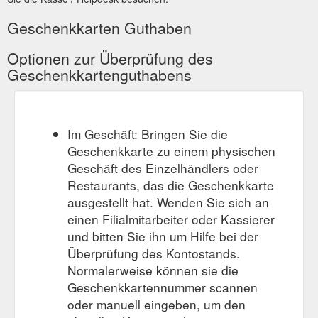
on a path of Camellia, Lotus and Amber, to Cherry Blossoms,
pink as painted oval lips, to the Zen Temple of the Golden
Geschenkkarten Guthaben
Pavilion, where you feel calmed, inspired by simplicity and
focused by restraint to see beauty in everything. ...
Optionen zur Überprüfung des
https://www.lookfantastic.com.au/glasshouse-kyoto-in-bloom-
Geschenkkartenguthabens
candle-gift-card-60g/12786511.html
Im Geschäft: Bringen Sie die
Geschenkkarte zu einem physischen
Geschäft des Einzelhändlers oder
Restaurants, das die Geschenkkarte
ausgestellt hat. Wenden Sie sich an
einen Filialmitarbeiter oder Kassierer
und bitten Sie ihn um Hilfe bei der
Überprüfung des Kontostands.
Normalerweise können sie die
Geschenkkartennummer scannen
oder manuell eingeben, um den