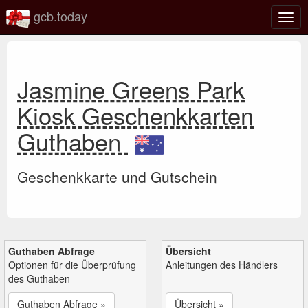
gcb.today
Navi
umsc
Jasmine Greens Park
Kiosk Geschenkkarten
Guthaben
Geschenkkarte und Gutschein
Guthaben Abfrage
Übersicht
Optionen für die Überprüfung
Anleitungen des Händlers
des Guthaben
Guthaben Abfrage »
Übersicht »