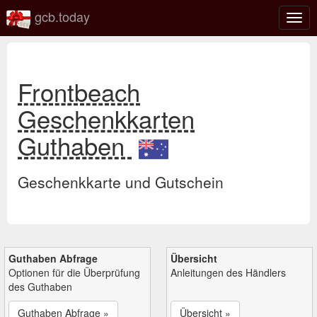
gcb.today
Navi
umsc
Frontbeach
Geschenkkarten
Guthaben
Geschenkkarte und Gutschein
Guthaben Abfrage
Übersicht
Optionen für die Überprüfung
Anleitungen des Händlers
des Guthaben
Guthaben Abfrage »
Übersicht »