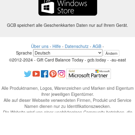
GCB speichert alle Geschenkkarten Daten nur auf Ihrem Gerät.
Über uns
-
Hilfe
-
Datenschutz
-
AGB
-
Sprache
Ändern
©2012-2024 - Gift Card Balance Today - gcb.today - -au-east
Alle Produktnamen, Logos, Warenzeichen und Marken sind Eigentum
ihrer jeweiligen Eigentümer.
Alle auf dieser Webseite verwendeten Firmen, Produkt und Service
Namen dienen nur zu Identifikationszwecken.
Die Website wird von einer unabhängigen Community betrieben, die
keine Verbindung zu den jeweiligen Markeninhabern hat oder von
ihnen unterstützt wird.
Bitte kontaktieren Sie uns, wenn Sie Fragen oder Anfragen haben.