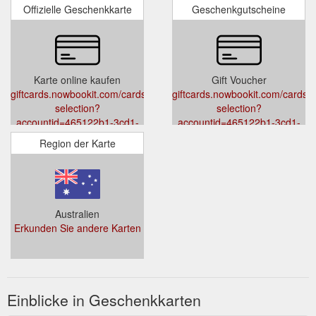
Offizielle Geschenkkarte
Geschenkgutscheine
Karte online kaufen
Gift Voucher
giftcards.nowbookit.com/cards/card-
giftcards.nowbookit.com/cards/c
selection?
selection?
accountid=465122b1-3cd1-
accountid=465122b1-3cd1-
4032-ba34-
4032-ba34-
Region der Karte
e6c62229e5fd&venueid=919&theme=light&accent=95,124,138
e6c62229e5fd&venueid=919&th
Australien
Erkunden Sie andere Karten
Einblicke in Geschenkkarten