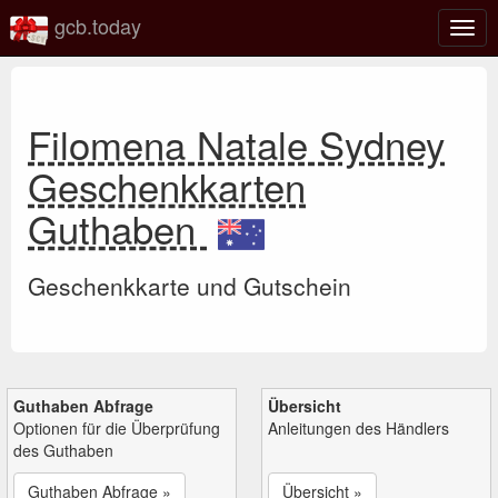
gcb.today
Navi
umsc
Filomena Natale Sydney
Geschenkkarten
Guthaben
Geschenkkarte und Gutschein
Guthaben Abfrage
Übersicht
Optionen für die Überprüfung
Anleitungen des Händlers
des Guthaben
Guthaben Abfrage »
Übersicht »