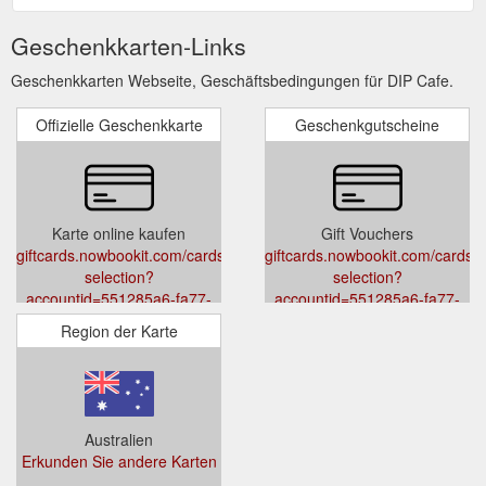
Geschenkkarten-Links
Geschenkkarten Webseite, Geschäftsbedingungen für DIP Cafe.
Offizielle Geschenkkarte
Geschenkgutscheine
Karte online kaufen
Gift Vouchers
giftcards.nowbookit.com/cards/card-
giftcards.nowbookit.com/cards/c
selection?
selection?
accountid=551285a6-fa77-
accountid=551285a6-fa77-
4f7a-a65e-
4f7a-a65e-
Region der Karte
7e2780dc903d&venueid=4688&theme=light&accent=0,0,0
7e2780dc903d&venueid=4688&t
Australien
Erkunden Sie andere Karten