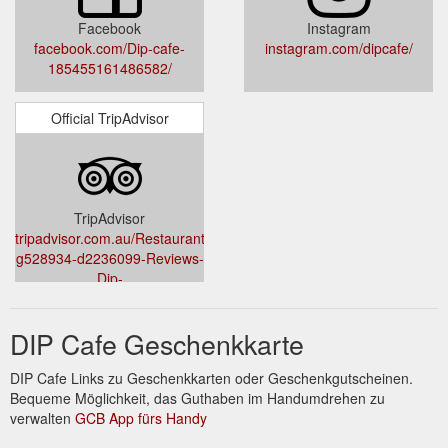
Facebook
Instagram
facebook.com/Dip-cafe-
instagram.com/dipcafe/
185455161486582/
Official TripAdvisor
TripAdvisor
tripadvisor.com.au/Restaurant_Review-
g528934-d2236099-Reviews-
Dip-
Byron_Bay_Byron_Shire_New_South_Wales.html
DIP Cafe Geschenkkarte
DIP Cafe Links zu Geschenkkarten oder Geschenkgutscheinen.
Bequeme Möglichkeit, das Guthaben im Handumdrehen zu
verwalten
GCB App fürs Handy