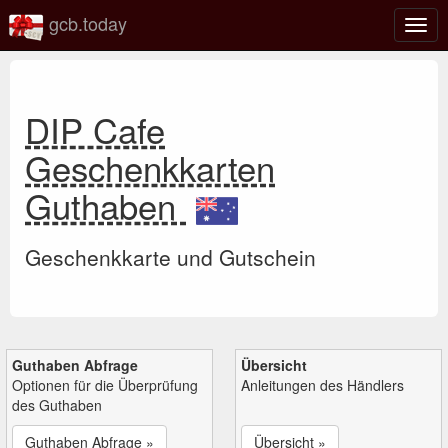
gcb.today
Navi
umsc
DIP Cafe
Geschenkkarten
Guthaben
Geschenkkarte und Gutschein
Guthaben Abfrage
Übersicht
Optionen für die Überprüfung
Anleitungen des Händlers
des Guthaben
Guthaben Abfrage »
Übersicht »