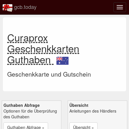
gcb.today
Navi
umsc
Curaprox
Geschenkkarten
Guthaben
Geschenkkarte und Gutschein
Guthaben Abfrage
Übersicht
Optionen für die Überprüfung
Anleitungen des Händlers
des Guthaben
Guthaben Abfrage »
Übersicht »