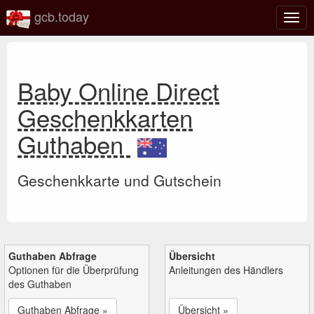
gcb.today
Navi
umsc
Baby Online Direct
Geschenkkarten
Guthaben
Geschenkkarte und Gutschein
Guthaben Abfrage
Übersicht
Optionen für die Überprüfung
Anleitungen des Händlers
des Guthaben
Guthaben Abfrage »
Übersicht »