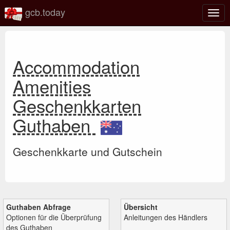
gcb.today
Navi
umsc
Accommodation
Amenities
Geschenkkarten
Guthaben
Geschenkkarte und Gutschein
Guthaben Abfrage
Übersicht
Optionen für die Überprüfung
Anleitungen des Händlers
des Guthaben