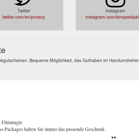
Twitter
Instagram
twitter.com/en/privacy
instagram.com/kinoparkaal
te
nkgutscheinen. Bequeme Möglichkeit, das Guthaben im Handumdrehen
k Filmmagie
no-Packages haben Sie immer das passende Geschenk.