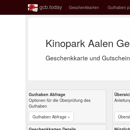
gcb.today
Geschenkkarten
Guthaben p
Kinopark Aalen G
Geschenkkarte und Gutschein
Guthaben Abfrage
Übersic
Optionen für die Überprüfung des
Anleitu
Guthaben
Guthaben Abfrage »
Übersi
Geschenkkarten Details
Nützlich