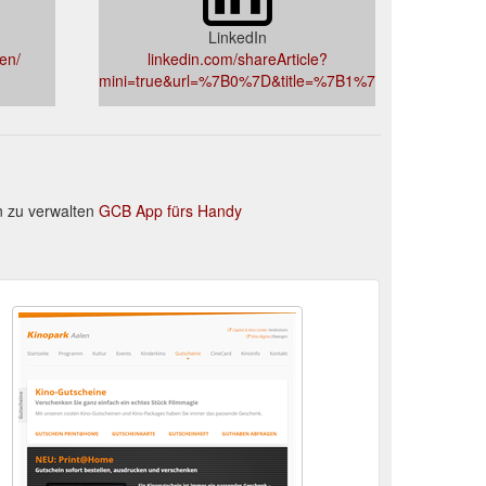
LinkedIn
en/
linkedin.com/shareArticle?
mini=true&url=%7B0%7D&title=%7B1%7D
 zu verwalten
GCB App fürs Handy