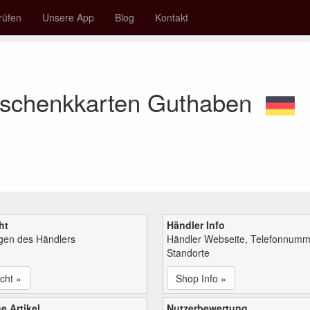
rüfen
Unsere App
Blog
Kontakt
eschenkkarten Guthaben
ht
Händler Info
ngen des Händlers
Händler Webseite, Telefonnumm
Standorte
cht »
Shop Info »
e Artikel
Nutzerbewertung