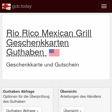
gcb.today
Navi
umsc
Rio Rico Mexican Grill
Geschenkkarten
Guthaben
Geschenkkarte und Gutschein
Guthaben Abfrage
Übersicht
Optionen für die Überprüfung
Anleitungen des Händlers
des Guthaben
Guthaben Abfrage »
Übersicht »