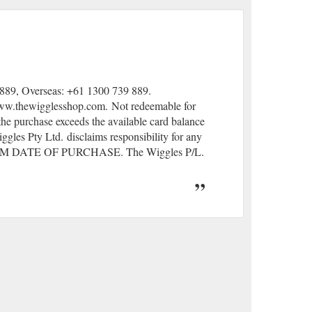
9, Overseas: +61 1300 739 889.
www.thewigglesshop.com.
(gcb.today#C7CFEA).
Not redeemable for
).
he purchase exceeds the available card balance
iggles Pty Ltd.
(gcb.today#789AE3).
disclaims responsibility for any
DATE OF PURCHASE. The Wiggles P/L.