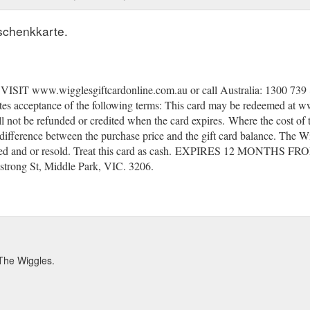
schenkkarte.
w.wigglesgiftcardonline.com.au or call Australia: 1300 739 88
 acceptance of the following terms: This card may be redeemed at 
ll not be refunded or credited when the card expires.
(gcb.today#A60140
Where the cost of t
 difference between the purchase price and the gift card balance. The W
ed and or resold. Treat this card as cash.
(gcb.today#1731A0).
EXPIRES 12 MONTHS FROM 
day#AB3437).
trong St, Middle Park, VIC. 3206.
The Wiggles.