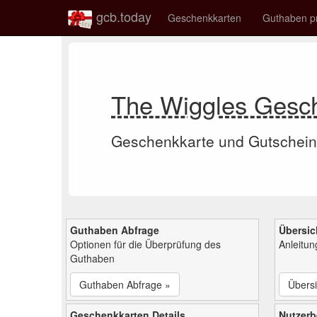
gcb.today
Geschenkkarten
Guthaben p
The Wiggles Gesc
Geschenkkarte und Gutschein
Guthaben Abfrage
Übersic
Optionen für die Überprüfung des
Anleitu
Guthaben
Guthaben Abfrage »
Übersi
Geschenkkarten Details
Nutzer