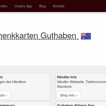
rüfen
Unsere App
Blog
Kontakt
henkkarten Guthaben
ht
Händler Info
ngen des Händlers
Händler Webseite, Telefonnumm
Standorte
cht »
Shop Info »
bewertung
Guthaben Abfrage App