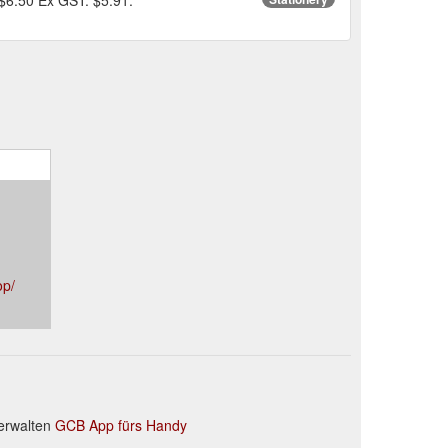
op/
erwalten
GCB App fürs Handy