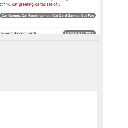
ct/116-cat-greeting-cards-set-of-5
Cat Games, Cat Board-games, Cat Card Games, Cat Fun
 themed playing cards.
Games & Puzzles
3 mm thick and
Van Gogh Museum - Le Chat Noir Wall Art