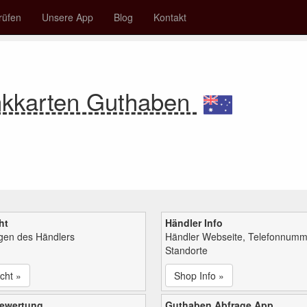
rüfen
Unsere App
Blog
Kontakt
nkkarten Guthaben
ht
Händler Info
ngen des Händlers
Händler Webseite, Telefonnumm
Standorte
cht »
Shop Info »
bewertung
Guthaben Abfrage App