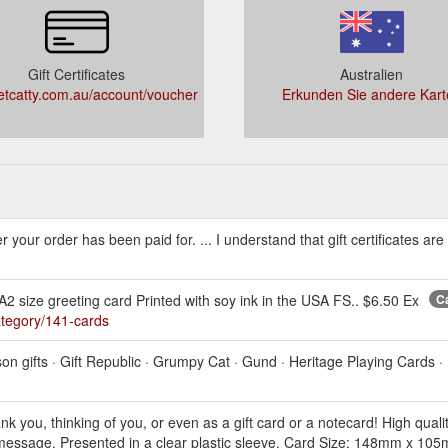
Gift Certificates
Australien
tcatty.com.au/account/voucher
Erkunden Sie andere Kart
fter your order has been paid for. ... I understand that gift certificates a
 size greeting card Printed with soy ink in the USA FS.. $6.50 Ex
Ca
ategory/141-cards
son gifts · Gift Republic · Grumpy Cat · Gund · Heritage Playing Cards ·
nk you, thinking of you, or even as a gift card or a notecard! High quali
 message. Presented in a clear plastic sleeve. Card Size: 148mm x 105mm