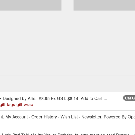
k Designed by Allis.. $8.95 Ex GST: $8.14. Add to Cart ...
Cat G
ift-tags-gift-wrap
ount. My Account · Order History · Wish List · Newsletter. Powered By O
A Little Bird Told Me It's You're Birthday A2 size greeting card Printed .