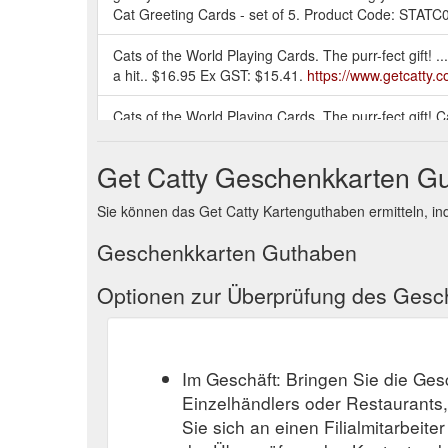
Cat Greeting Cards - set of 5. Product Code: STATC01;
Cats of the World Playing Cards. The purr-fect gift! .
a hit.. $16.95 Ex GST: $15.41.
https://www.getcatty
Cats of the World Playing Cards. The purr-fect gift! 
https://www.getcatty.com.au/games-puzzles
Get Catty Geschenkkarten G
Artwork system made of individual squares and connec
are made of the ...
https://www.getcatty.com.au/hom
Sie können das Get Catty Kartenguthaben ermitteln, i
Geschenkkarten Guthaben
Optionen zur Überprüfung des Ges
Im Geschäft: Bringen Sie die Ge
Einzelhändlers oder Restaurants
Sie sich an einen Filialmitarbeite