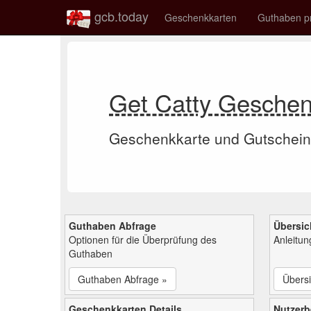
gcb.today
Geschenkkarten
Guthaben p
Get Catty Gesche
Geschenkkarte und Gutschein
Guthaben Abfrage
Übersic
Optionen für die Überprüfung des
Anleitu
Guthaben
Guthaben Abfrage »
Übersi
Geschenkkarten Details
Nutzer