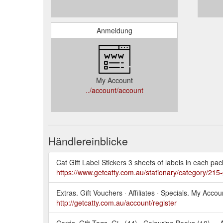
Anmeldung
My Account
../account/account
Händlereinblicke
Cat Gift Label Stickers 3 sheets of labels in each pac
https://www.getcatty.com.au/stationary/category/215-g
Extras. Gift Vouchers · Affiliates · Specials. My Acc
http://getcatty.com.au/account/register
Cards, Gift Tags, Gi.. (44) · Colouring Books (10) ... 