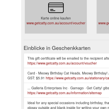
Karte online kaufen
www.getcatty.com.au/account/voucher
www.ge
Einblicke in Geschenkkarten
This gift certificate will be emailed to the recipient a
https://www.getcatty.com.au/account/voucher
Card - Meowy Birthday Cat Heads. Meowy Birthday! A2
GST: $5.91
https://www.getcatty.com.au/stationary/c
... Galleria Enterprises Inc · Gamago · Get Catty! gib
https://www.getcatty.com.au/information/sitemap
Ideal for any special occasions including birthday, tha
glossy outside and blank inside for writing your own