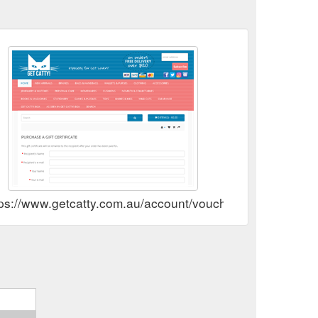
tps://www.getcatty.com.au/account/voucher