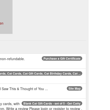
en
re non-refundable.
Purchase a Gift Certificate
rds, Cat Cards, Cat Gift Cards, Cat Birthday Cards, Cat ...
 I Saw This & Thought of You ...
Site Map
ty cards, with
Blank Cat Gift Cards - set of 5 - Get Catty
. Write a review Please login or register to review .