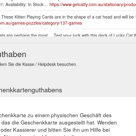
 Availability: In Stock ...
https://www.getcatty.com.au/stationary/produ
.. These Kitten Playing Cards are in the shape of a cat head and will be
.com.au/games-puzzles/category/137-games
Cats are perhaps the most ... Test your luck with this deck of Lucky Cat
uthaben
tors, gift-boxed with ... Made in the Netherlands, IXXI cards are 0.3
ewares/product/672-van-gogh-museum-le-chat-noir-wall-art
ndem Sie die Kasse / Helpdesk besuchen.
chenkkartenguthabens
schenkkarte zu einem physischen Geschäft des
, das die Geschenkkarte ausgestellt hat. Wenden
r oder Kassierer und bitten Sie ihn um Hilfe bei