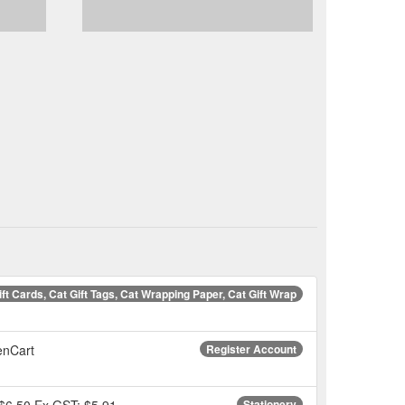
ift Cards, Cat Gift Tags, Cat Wrapping Paper, Cat Gift Wrap
penCart
Register Account
. $6.50 Ex GST: $5.91.
Stationery