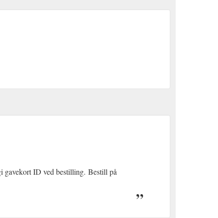
i gavekort ID ved bestilling.
(gcb.today#5C67).
Bestill på