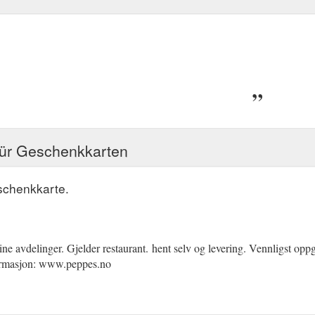
für Geschenkkarten
schenkkarte.
ne avdelinger. Gjelder restaurant.
(gcb.today#A565).
hent selv og levering. Vennligst oppg
ormasjon: www.peppes.no