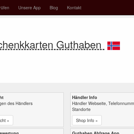
rüfen
Unsere App
Blog
Kontakt
chenkkarten Guthaben
ht
Händler Info
ngen des Händlers
Händler Webseite, Telefonnumm
Standorte
cht »
Shop Info »
bewertung
Guthaben Abfrage App