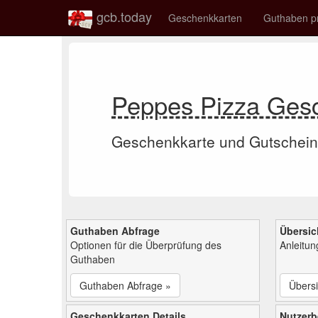
gcb.today
Geschenkkarten
Guthaben p
Peppes Pizza Ges
Geschenkkarte und Gutschein
Guthaben Abfrage
Übersic
Optionen für die Überprüfung des
Anleitu
Guthaben
Guthaben Abfrage »
Übersi
Geschenkkarten Details
Nutzer