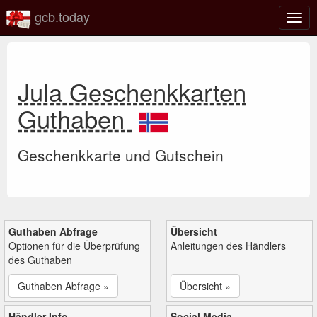
gcb.today
Navi
umsc
Jula Geschenkkarten
Guthaben
Geschenkkarte und Gutschein
Guthaben Abfrage
Übersicht
Optionen für die Überprüfung
Anleitungen des Händlers
des Guthaben
Guthaben Abfrage »
Übersicht »
Händler Info
Social Media