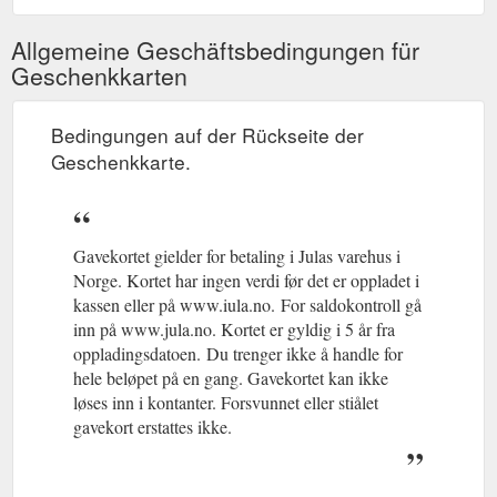
Allgemeine Geschäftsbedingungen für
Geschenkkarten
Bedingungen auf der Rückseite der
Geschenkkarte.
Gavekortet gielder for betaling i Julas varehus i
Norge. Kortet har ingen verdi før det er oppladet i
kassen eller på www.iula.no.
(gcb.today#B25E).
For saldokontroll gå
inn på www.jula.no. Kortet er gyldig i 5 år fra
oppladingsdatoen.
(gcb.today#D576).
Du trenger ikke å handle for
hele beløpet på en gang. Gavekortet kan ikke
løses inn i kontanter. Forsvunnet eller stiålet
gavekort erstattes ikke.