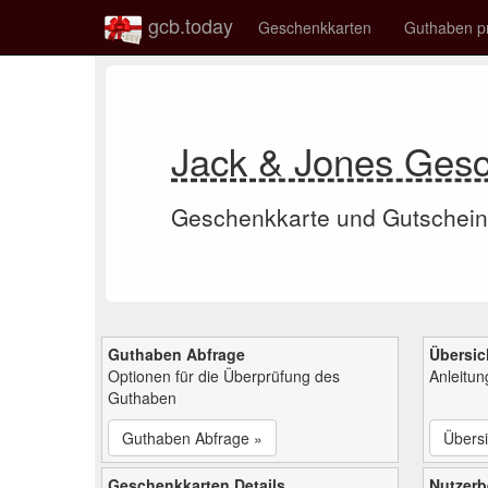
gcb.today
Geschenkkarten
Guthaben p
Jack & Jones Ges
Geschenkkarte und Gutschein
Guthaben Abfrage
Übersic
Optionen für die Überprüfung des
Anleitu
Guthaben
Guthaben Abfrage »
Übersi
Geschenkkarten Details
Nutzer