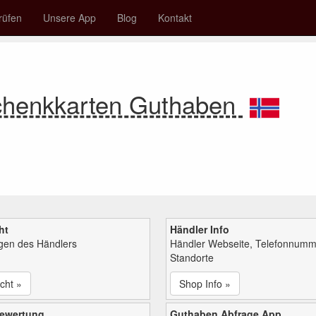
rüfen
Unsere App
Blog
Kontakt
chenkkarten Guthaben
ht
Händler Info
ngen des Händlers
Händler Webseite, Telefonnumm
Standorte
cht »
Shop Info »
bewertung
Guthaben Abfrage App