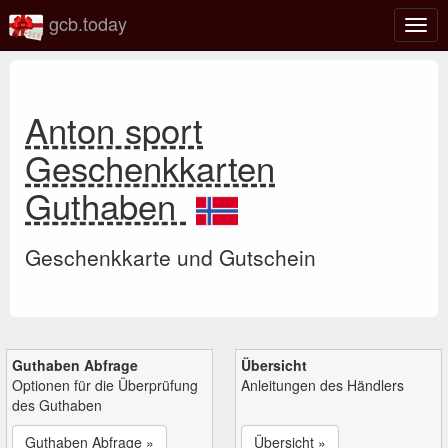
gcb.today
Navi
umsc
Anton sport
Geschenkkarten
Guthaben
Geschenkkarte und Gutschein
Guthaben Abfrage
Übersicht
Optionen für die Überprüfung
Anleitungen des Händlers
des Guthaben
Guthaben Abfrage »
Übersicht »