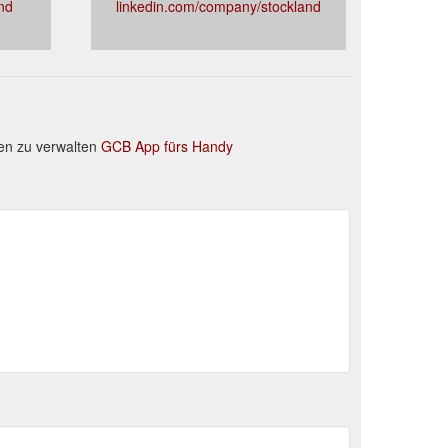
nd
linkedin.com/company/stockland
en zu verwalten
GCB App fürs Handy