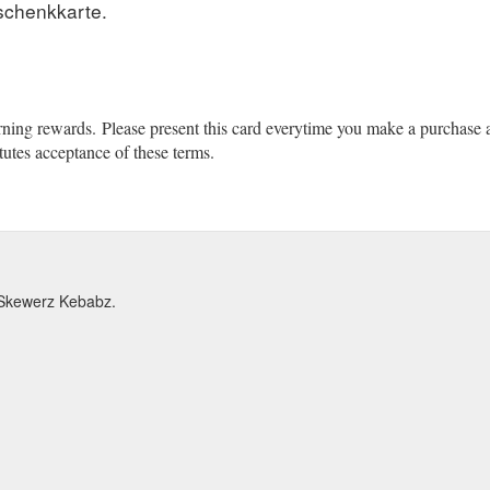
schenkkarte.
arning rewards.
(gcb.today#88843).
Please present this card everytime you make a purchase 
tutes acceptance of these terms.
 Skewerz Kebabz.