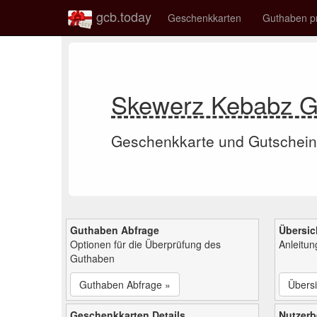
gcb.today
Geschenkkarten
Guthaben p
Skewerz Kebabz G
Geschenkkarte und Gutschein
Guthaben Abfrage
Übersic
Optionen für die Überprüfung des
Anleitu
Guthaben
Guthaben Abfrage »
Übersi
Geschenkkarten Details
Nutzer