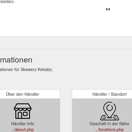
munities.
rmationen
tionen für Skewerz Kebabz.
Über den Händler
Händler / Standort
Händler Info
Geschäft in der Nähe
../about.php
../locations.php