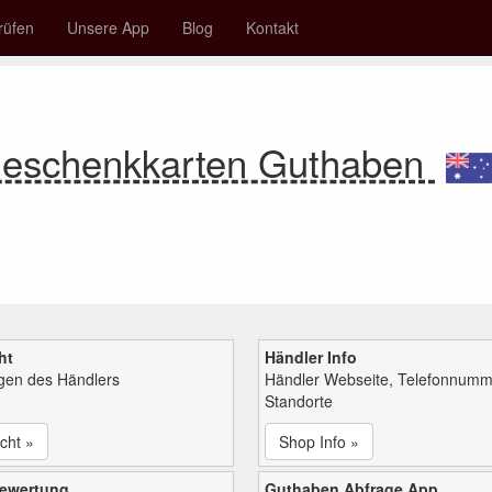
rüfen
Unsere App
Blog
Kontakt
eschenkkarten Guthaben
ht
Händler Info
ngen des Händlers
Händler Webseite, Telefonnumm
Standorte
cht »
Shop Info »
bewertung
Guthaben Abfrage App