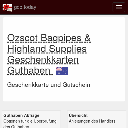
gcb.today
Navi
umsc
Ozscot Bagpipes &
Highland Supplies
Geschenkkarten
Guthaben
Geschenkkarte und Gutschein
Guthaben Abfrage
Übersicht
Optionen für die Überprüfung
Anleitungen des Händlers
des Guthaben