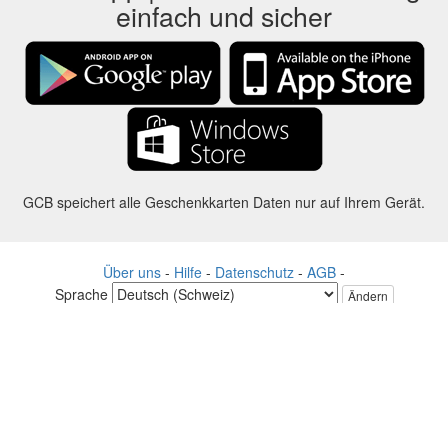
einfach und sicher
GCB speichert alle Geschenkkarten Daten nur auf Ihrem Gerät.
Über uns
-
Hilfe
-
Datenschutz
-
AGB
-
Sprache
Ändern
©2012-2024 - Gift Card Balance Today - gcb.today - -au-east
Alle Produktnamen, Logos, Warenzeichen und Marken sind Eigentum
ihrer jeweiligen Eigentümer.