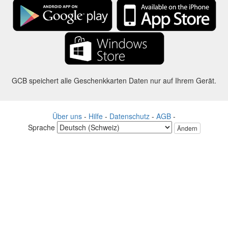
GCB speichert alle Geschenkkarten Daten nur auf Ihrem Gerät.
Über uns
-
Hilfe
-
Datenschutz
-
AGB
-
Sprache
Ändern
©2012-2024 - Gift Card Balance Today - gcb.today - -au-east
Alle Produktnamen, Logos, Warenzeichen und Marken sind Eigentum
ihrer jeweiligen Eigentümer.
Alle auf dieser Webseite verwendeten Firmen, Produkt und Service
Namen dienen nur zu Identifikationszwecken.
Die Website wird von einer unabhängigen Community betrieben, die