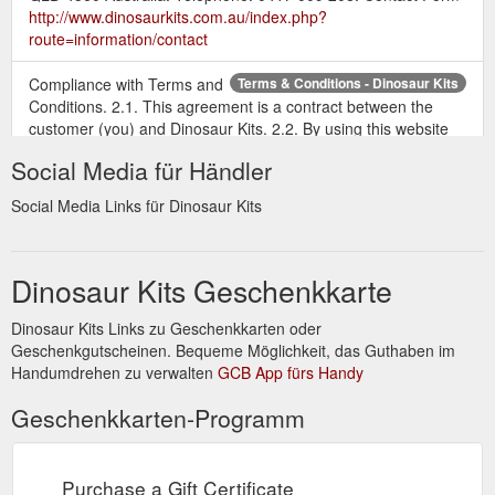
http://www.dinosaurkits.com.au/index.php?
route=information/contact
Compliance with Terms and
Terms & Conditions - Dinosaur Kits
Conditions. 2.1. This agreement is a contract between the
customer (you) and Dinosaur Kits. 2.2. By using this website
you acknowledge that you have read and understood, and
Social Media für Händler
agree to be bound by these Terms and Conditions when you
submit an online Order to us. 2.3. These Terms and
Social Media Links für Dinosaur Kits
Conditions apply to the Ordering, purchase, fulfilment and
delivery of Goods from the ...
http://www.dinosaurkits.com.au/terms-and-conditions
Dinosaur Kits Geschenkkarte
Dinosaur Kits Links zu Geschenkkarten oder
Geschenkgutscheinen. Bequeme Möglichkeit, das Guthaben im
Handumdrehen zu verwalten
GCB App fürs Handy
Geschenkkarten-Programm
Purchase a Gift Certificate