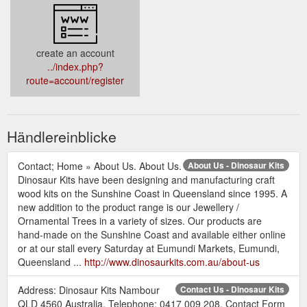
create an account
../index.php?
route=account/register
Händlereinblicke
Contact; Home » About Us. About Us.
About Us - Dinosaur Kits
Dinosaur Kits have been designing and manufacturing craft
wood kits on the Sunshine Coast in Queensland since 1995. A
new addition to the product range is our Jewellery /
Ornamental Trees in a variety of sizes. Our products are
hand-made on the Sunshine Coast and available either online
or at our stall every Saturday at Eumundi Markets, Eumundi,
Queensland ...
http://www.dinosaurkits.com.au/about-us
Address: Dinosaur Kits Nambour
Contact Us - Dinosaur Kits
QLD 4560 Australia. Telephone: 0417 009 208. Contact Form