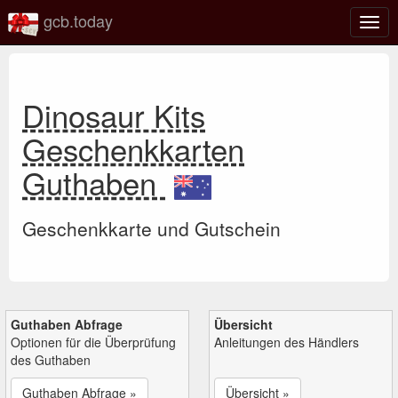
gcb.today
Navi
umsc
Dinosaur Kits
Geschenkkarten
Guthaben
Geschenkkarte und Gutschein
Guthaben Abfrage
Übersicht
Optionen für die Überprüfung
Anleitungen des Händlers
des Guthaben
Guthaben Abfrage »
Übersicht »