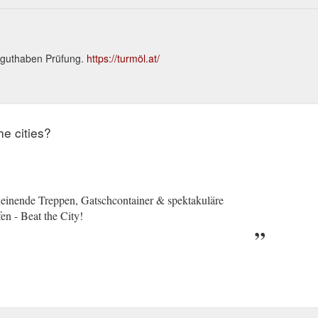
nguthaben Prüfung.
https://turmöl.at/
he cities?
einende Treppen, Gatschcontainer & spektakuläre
n - Beat the City!