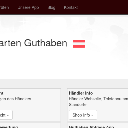
rüfen
Unsere App
Blog
Kontakt
arten Guthaben
ht
Händler Info
ngen des Händlers
Händler Webseite, Telefonnumm
Standorte
cht »
Shop Info »
bewertung
Guthaben Abfrage App