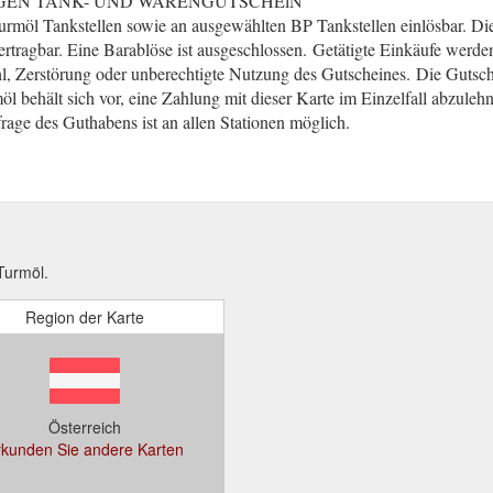
GEN TANK- UND WARENGUTSCHElN
urmöl Tankstellen sowie an ausgewählten BP Tankstellen einlösbar. Die
rtragbar. Eine Barablöse ist ausgeschlossen.
(gcb.today#86BB1).
Getätigte Einkäufe werd
l, Zerstörung oder unberechtigte Nutzung des Gutscheines.
(gcb.today
Die Gutsche
öl behält sich vor, eine Zahlung mit dieser Karte im Einzelfall abzule
rage des Guthabens ist an allen Stationen möglich.
Turmöl.
Region der Karte
Österreich
rkunden Sie andere Karten