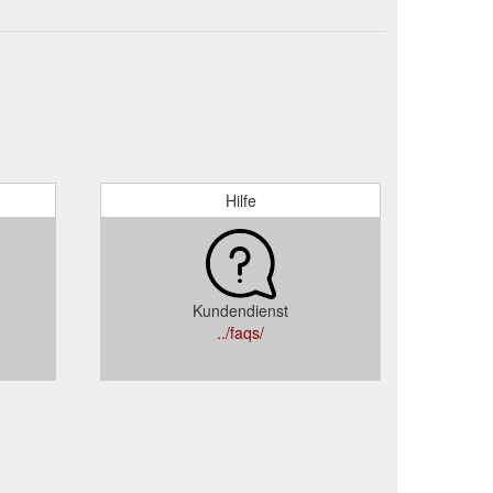
Hilfe
Kundendienst
../faqs/