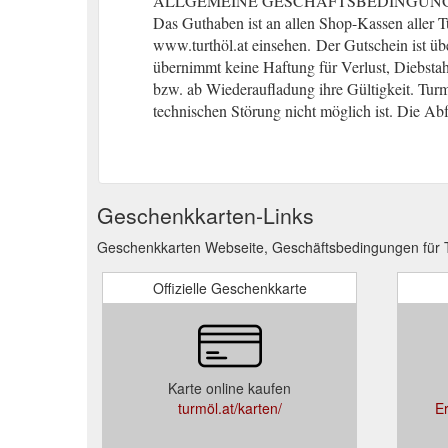
ALLGEMEINE GESCHÄFTSBEDINGUN
Das Guthaben ist an allen Shop-Kassen aller T
www.turthöl.at einsehen.
(gcb.today#DFA82).
Der Gutschein ist übe
übernimmt keine Haftung für Verlust, Diebstah
bzw. ab Wiederaufladung ihre Gültigkeit. Turm
technischen Störung nicht möglich ist. Die Abf
Geschenkkarten-Links
Geschenkkarten Webseite, Geschäftsbedingungen für 
Offizielle Geschenkkarte
Karte online kaufen
turmöl.at/karten/
E