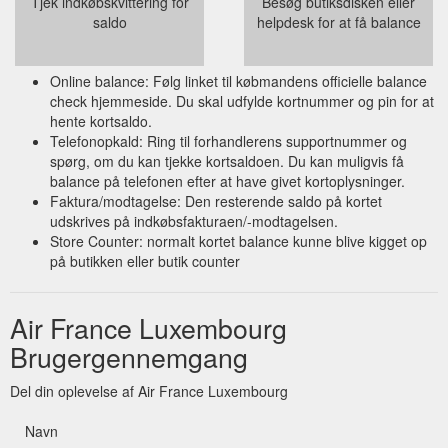
Tjek indkøbskvittering for
Besøg butiksdisken eller
saldo
helpdesk for at få balance
Online balance: Følg linket til købmandens officielle balance
check hjemmeside. Du skal udfylde kortnummer og pin for at
hente kortsaldo.
Telefonopkald: Ring til forhandlerens supportnummer og
spørg, om du kan tjekke kortsaldoen. Du kan muligvis få
balance på telefonen efter at have givet kortoplysninger.
Faktura/modtagelse: Den resterende saldo på kortet
udskrives på indkøbsfakturaen/-modtagelsen.
Store Counter: normalt kortet balance kunne blive kigget op
på butikken eller butik counter
Air France Luxembourg
Brugergennemgang
Del din oplevelse af Air France Luxembourg
Navn