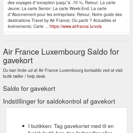
des voyages d''exception jusqu''à -70 %; Retour; La carte
Jeune; La carte Senior; La carte Week-End; La carte
d''Abonnement pour les entreprises; Retour; Notre guide des
destinations Travel by Air France; Où partir ? Actualités et
événements; Carte ...
https://www.airfrance.lu/vols
Retour; Nos meilleurs tarifs et
Découvrir Flying Blue
promotions · Les vols les moins chers des 6 prochains mois;
Air France Luxembourg Saldo for
Cartes de réduction; Paperplane - Carte cadeau et cagnotte ...
https://www.airfrance.lu/LU/fr/common/voyageurfrequent/flyingblue
gavekort
flying-blue.htm
Du kan finde ud af Air France Luxembourg kortsaldo ved at visit
Retour; Nos meilleurs tarifs et
Air France et Delta Airlines
butik tæller / help desk.
promotions · Les vols les moins chers des 6 prochains mois;
Cartes de réduction; Paperplane - Carte cadeau et cagnotte ...
Saldo for gavekort
https://www.airfrance.lu/LU/fr/local/resainfovol/meilleuresoffres/delt
airlines.htm
Indstillinger for saldokontrol af gavekort
L''intérieur, des
Face à la mer dans un motel à l''ancienne
chambres au bar, joue aussi la carte des sixties avec son
design et son mobilier Art déco. Au comptoir, l''accueil se veut
I butikken: Tag gavekortet med til en
très chaleureux : vous commencez votre séjour avec une
fysisk butik hos den forhandler eller