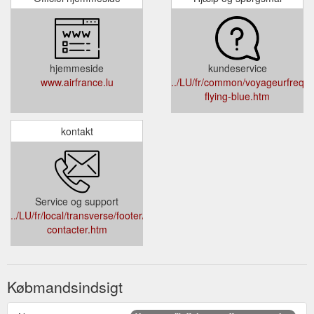
hjemmeside
kundeservice
www.airfrance.lu
../LU/fr/common/voyageurfrequen
flying-blue.htm
kontakt
Service og support
../LU/fr/local/transverse/footer/nous-
contacter.htm
Købmandsindsigt