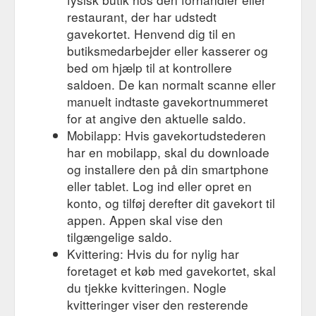
boisson rafraîchissante et un sac de plage en guise de
restaurant, der har udstedt
cadeau de bienvenue qui annonce la couleur. Ici, le chill est de
mise. Le personnel vous ...
gavekortet. Henvend dig til en
https://www.airfrance.lu/LU/fr/common/travel-guide/face-a-la-
butiksmedarbejder eller kasserer og
mer-dans-un-motel-a-l-ancienne.htm
bed om hjælp til at kontrollere
saldoen. De kan normalt scanne eller
Hotel Bel-Air, une oasis exclusive - Guide de voyage Los Angeles
manuelt indtaste gavekortnummeret
Retour; Nos meilleurs tarifs et promotions · Les vols les moins
chers des 6 prochains mois; Cartes de réduction; Paperplane
for at angive den aktuelle saldo.
- Carte cadeau et cagnotte ...
Mobilapp: Hvis gavekortudstederen
https://www.airfrance.lu/LU/fr/common/travel-guide/hotel-bel-
har en mobilapp, skal du downloade
air-une-oasis-exclusive.htm
og installere den på din smartphone
eller tablet. Log ind eller opret en
Chinatown, le plus grand quartier chinois d''Amérique - Guide de ...
Retour; Nos meilleurs tarifs et promotions · Les vols les moins
konto, og tilføj derefter dit gavekort til
chers des 6 prochains mois; Cartes de réduction; Paperplane
appen. Appen skal vise den
- Carte cadeau et cagnotte ...
tilgængelige saldo.
https://www.airfrance.lu/LU/fr/common/travel-guide/chinatown-
Kvittering: Hvis du for nylig har
la-plus-grande-ville-chinoise-d-amerique.htm
foretaget et køb med gavekortet, skal
Terranea Resort, au plus près de l''océan - Guide de voyage Los ...
du tjekke kvitteringen. Nogle
Retour; Nos meilleurs tarifs et promotions · Les vols les moins
kvitteringer viser den resterende
chers des 6 prochains mois; Cartes de réduction; Paperplane