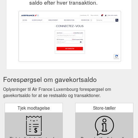
saldo efter hver transaktion.
- Carte cadeau et cagnotte ...
https://www.airfrance.lu/LU/fr/common/travel-guide/terranea-
resort-au-plus-pres-de-l-ocean.htm
Forespørgsel om gavekortsaldo
Oplysninger til Air France Luxembourg forespørgsel om
gavekortsaldo for at se restsaldo og transaktioner.
Tjek modtagelse
Store-tæller