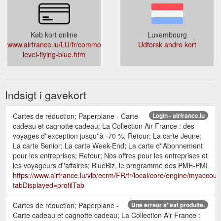
Køb kort online
Luxembourg
www.airfrance.lu/LU/fr/common/voyageurfrequent/flyingblue/change
Udforsk andre kort
level-flying-blue.htm
Indsigt i gavekort
Cartes de réduction; Paperplane - Carte
Login - airfrance.lu
cadeau et cagnotte cadeau; La Collection Air France : des
voyages d''exception jusqu''à -70 %; Retour; La carte Jeune;
La carte Senior; La carte Week-End; La carte d''Abonnement
pour les entreprises; Retour; Nos offres pour les entreprises et
les voyageurs d''affaires; BlueBiz, le programme des PME-PMI
https://www.airfrance.lu/vlb/ecrm/FR/fr/local/core/engine/myacco
tabDisplayed=profilTab
Cartes de réduction; Paperplane -
Une erreur s''est produite.
Carte cadeau et cagnotte cadeau; La Collection Air France :