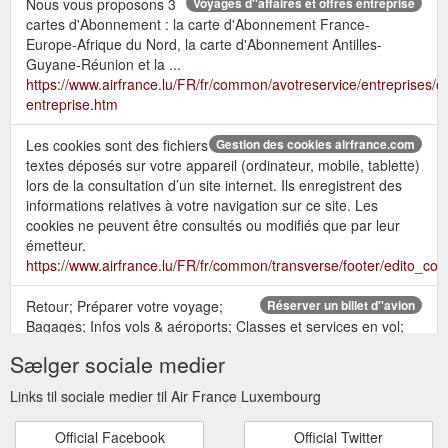
Nous vous proposons 3
Voyages d''affaires et offres entreprise
cartes d'Abonnement : la carte d'Abonnement France-
Europe-Afrique du Nord, la carte d'Abonnement Antilles-
Guyane-Réunion et la ...
https://www.airfrance.lu/FR/fr/common/avotreservice/entreprises/of
entreprise.htm
Les cookies sont des fichiers
Gestion des cookies airfrance.com
textes déposés sur votre appareil (ordinateur, mobile, tablette)
lors de la consultation d’un site internet. Ils enregistrent des
informations relatives à votre navigation sur ce site. Les
cookies ne peuvent être consultés ou modifiés que par leur
émetteur.
https://www.airfrance.lu/FR/fr/common/transverse/footer/edito_coo
Retour; Préparer votre voyage;
Réserver un billet d''avion
Bagages; Infos vols & aéroports; Classes et services en vol;
Flying Blue; Nos meilleurs tarifs et promotions; Guide de
Sælger sociale medier
voyage Travel By Air France
https://www.airfrance.lu/LU/fr/local/resainfovol/achat/RechercherAc
Links til sociale medier til Air France Luxembourg
aeroportDepart=LUX&aeroportArrivee=DXB
Official Facebook
Official Twitter
Nous
Déposez vos bagages à l''aéroport la veille de votre départ