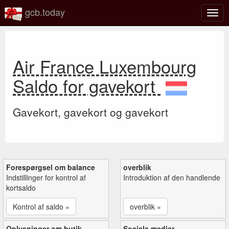
gcb.today
Slå
navig
til/fra
Air France Luxembourg
Saldo for gavekort
Gavekort, gavekort og gavekort
Forespørgsel om balance
overblik
Indstillinger for kontrol af
Introduktion af den handlende
kortsaldo
Kontrol af saldo »
overblik »
Oplysninger om butik
Sociale medier