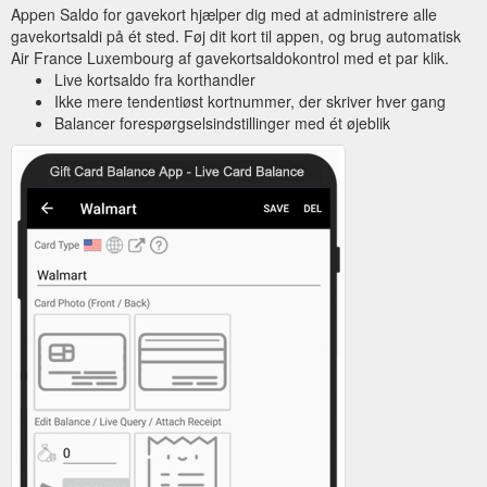
Appen Saldo for gavekort hjælper dig med at administrere alle
gavekortsaldi på ét sted. Føj dit kort til appen, og brug automatisk
Air France Luxembourg af gavekortsaldokontrol med et par klik.
Live kortsaldo fra korthandler
Ikke mere tendentiøst kortnummer, der skriver hver gang
Balancer forespørgselsindstillinger med ét øjeblik