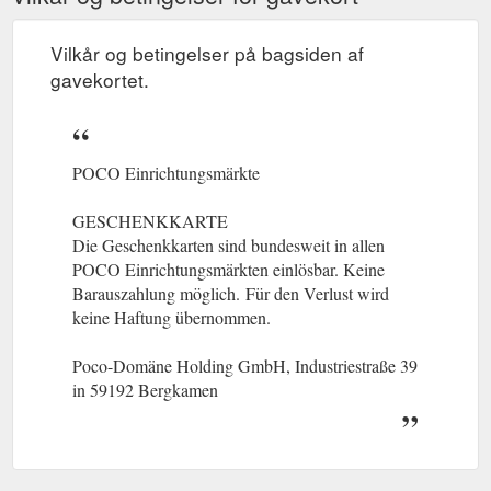
Ihrem POCO Einrichtungsmarkt Berlin-Adlershof alles zum
Einrichten und Renovieren finden. Günstige Möbel, Küchen,
Vilkår og betingelser på bagsiden af
Teppiche und Farben direkt ...
https://www.poco.de/standorte/poco-einrichtungsmarkt-berlin-
gavekortet.
adlershof
POCO Einrichtungsmärkte
GESCHENKKARTE
Die Geschenkkarten sind bundesweit in allen
POCO Einrichtungsmärkten einlösbar. Keine
Barauszahlung möglich.
(gcb.today#FAF1F).
Für den Verlust wird
keine Haftung übernommen.
Poco-Domäne Holding GmbH, Industriestraße 39
in 59192 Bergkamen