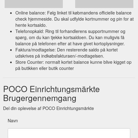
anmelden und 20 € Gutschein sichern! Anmelden. Suchen.
Kontakt. POCO Einrichtungsmärkte GmbH Industriestraße 39
Online balance: Følg linket til købmandens officielle balance
59192 Bergkamen Anrufen Email senden Allgemeines .
check hjemmeside. Du skal udfylde kortnummer og pin for at
Filialfinder Aktuelle Werbung Veranstaltungen & Aktionen
hente kortsaldo.
POCO-Wohnwelt Service Partnerprogramm
Telefonopkald: Ring til forhandlerens supportnummer og
Kooperationspartner Altgeräteentsorgung Newsletter Über uns
spørg, om du kan tjekke kortsaldoen. Du kan muligvis få
. Über POCO Presse Auszeichnungen Historie Expansion
balance på telefonen efter at have givet kortoplysninger.
Soziale ...
https://www.poco.de/pages/ueber-poco
Faktura/modtagelse: Den resterende saldo på kortet
udskrives på indkøbsfakturaen/-modtagelsen.
Jetzt
PLZ-Suche / Karte | POCO Ihr Einrichtungsmarkt | Ihr ...
Store Counter: normalt kortet balance kunne blive kigget op
anmelden und 20 € Gutschein sichern! Anmelden. Suchen.
på butikken eller butik counter
Kontakt. POCO Einrichtungsmärkte GmbH Industriestraße 39
59192 Bergkamen Anrufen Email senden Allgemeines .
Filialfinder Aktuelle Werbung Veranstaltungen & Aktionen
POCO Einrichtungsmärkte
POCO-Wohnwelt Service Partnerprogramm
Kooperationspartner Altgeräteentsorgung Newsletter
Brugergennemgang
https://www.poco.de/standorte/karte
Del din oplevelse af POCO Einrichtungsmärkte
Jetzt
Gorenje Geschirrspüler GS52040W B. 45 cm weiß online bei ...
anmelden und 20 € Gutschein sichern! Anmelden. Suchen.
Navn
Kontakt. POCO Einrichtungsmärkte GmbH Industriestraße 39
59192 Bergkamen Anrufen Email senden Allgemeines .
Filialfinder Aktuelle Werbung Veranstaltungen & Aktionen