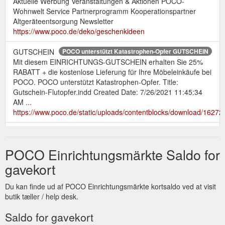
Aktuelle Werbung Veranstaltungen & Aktionen POCO-
Wohnwelt Service Partnerprogramm Kooperationspartner
Altgeräteentsorgung Newsletter
https://www.poco.de/deko/geschenkideen
GUTSCHEIN
POCO unterstützt Katastrophen-Opfer GUTSCHEIN
Mit diesem EINRICHTUNGS-GUTSCHEIN erhalten Sie 25%
RABATT + die kostenlose Lieferung für Ihre Möbeleinkäufe bei
POCO. POCO unterstützt Katastrophen-Opfer. Title:
Gutschein-Flutopfer.indd Created Date: 7/26/2021 11:45:34
AM ...
https://www.poco.de/static/uploads/contentblocks/download/1627
Kundendienst | Kontakt mit Ihrem POCO-Einrichtungsmarkt & dem ...
Jetzt anmelden und 20 € Gutschein sichern! Anmelden.
POCO Einrichtungsmärkte Saldo for
Geprüft. Trustedshops EHI Logo SSL Computer BILD Top
Shop 2021 Deutschland Test Deutscher ...
gavekort
https://www.poco.de/pages/kontakt
Du kan finde ud af POCO Einrichtungsmärkte kortsaldo ved at visit
Jetzt anmelden und 20 €
Rauch yourJOYce | POCO Onlineshop
butik tæller / help desk.
Gutschein sichern! Anmelden. Suchen. Kontakt. POCO
Einrichtungsmärkte GmbH Industriestraße 39 59192
Saldo for gavekort
Bergkamen Anrufen Email senden Allgemeines . Filialfinder