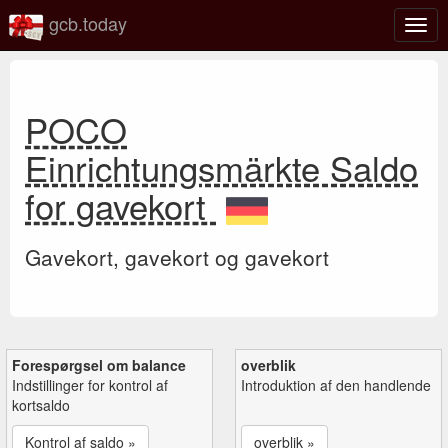
gcb.today
Slå
navig
til/fra
POCO
Einrichtungsmärkte Saldo
for gavekort
Gavekort, gavekort og gavekort
Forespørgsel om balance
overblik
Indstillinger for kontrol af
Introduktion af den handlende
kortsaldo
Kontrol af saldo »
overblik »