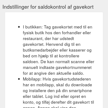
Aktuelle Werbung Veranstaltungen & Aktionen POCO-
Indstillinger for saldokontrol af gavekort
Wohnwelt Service Partnerprogramm Kooperationspartner
Altgeräteentsorgung Newsletter
https://www.poco.de/pages/rauch-yourjoyce
I butikken: Tag gavekortet med til en
Jetzt anmelden und
Lieferservice Onlineshop | POCO Onlineshop
fysisk butik hos den forhandler eller
20 € Gutschein sichern! Anmelden. Geprüft. Trustedshops EHI
Logo SSL Computer BILD Top Shop 2021 Deutschland Test
restaurant, der har udstedt
Deutscher ...
https://www.poco.de/pages/lieferservice-
gavekortet. Henvend dig til en
onlineshop
butiksmedarbejder eller kasserer og
bed om hjælp til at kontrollere
Jetzt anmelden und 20 €
Click & Meet Danke | POCO Onlineshop
saldoen. De kan normalt scanne eller
Gutschein sichern! Anmelden. Suchen. Kontakt. POCO
manuelt indtaste gavekortnummeret
Einrichtungsmärkte GmbH Industriestraße 39 59192
Bergkamen Anrufen Email senden Allgemeines . Filialfinder
for at angive den aktuelle saldo.
Aktuelle Werbung Veranstaltungen & Aktionen POCO-
Mobilapp: Hvis gavekortudstederen
Wohnwelt Service Partnerprogramm Kooperationspartner
har en mobilapp, skal du downloade
Altgeräteentsorgung Newsletter
og installere den på din smartphone
https://www.poco.de/pages/click-meet-danke
eller tablet. Log ind eller opret en
POCO MASTERCARD® | Jetzt beantragen & Vorteile sichern | POCO
konto, og tilføj derefter dit gavekort til
Jetzt anmelden und 20 € Gutschein sichern! Anmelden.
appen. Appen skal vise den