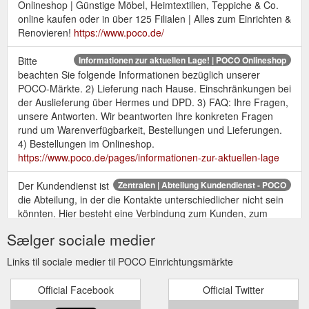
Onlineshop | Günstige Möbel, Heimtextilien, Teppiche & Co.
online kaufen oder in über 125 Filialen | Alles zum Einrichten &
Renovieren!
https://www.poco.de/
Bitte
Informationen zur aktuellen Lage! | POCO Onlineshop
beachten Sie folgende Informationen bezüglich unserer
POCO-Märkte. 2) Lieferung nach Hause. Einschränkungen bei
der Auslieferung über Hermes und DPD. 3) FAQ: Ihre Fragen,
unsere Antworten. Wir beantworten Ihre konkreten Fragen
rund um Warenverfügbarkeit, Bestellungen und Lieferungen.
4) Bestellungen im Onlineshop.
https://www.poco.de/pages/informationen-zur-aktuellen-lage
Der Kundendienst ist
Zentralen | Abteilung Kundendienst - POCO
die Abteilung, in der die Kontakte unterschiedlicher nicht sein
könnten. Hier besteht eine Verbindung zum Kunden, zum
Markt, zum Lieferanten und zu fast allen internen Abteilungen.
Sælger sociale medier
Wir verstehen uns als Dienstleister für unsere Kunden und
Märkte, um die eingehenden Reklamationen und
Links til sociale medier til POCO Einrichtungsmärkte
Beschwerden zu klären, Probleme zu ...
https://karriere.poco.de/content/Zentraler-Kundendienst/?
Official Facebook
Official Twitter
locale=de_DE