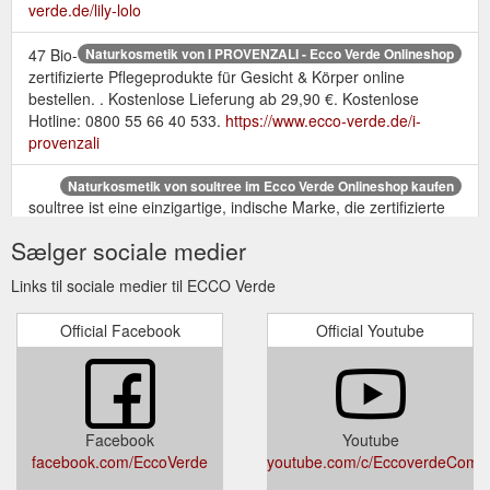
verde.de/lily-lolo
47 Bio-
Naturkosmetik von I PROVENZALI - Ecco Verde Onlineshop
zertifizierte Pflegeprodukte für Gesicht & Körper online
bestellen. . Kostenlose Lieferung ab 29,90 €. Kostenlose
Hotline: 0800 55 66 40 533.
https://www.ecco-verde.de/i-
provenzali
Naturkosmetik von soultree im Ecco Verde Onlineshop kaufen
soultree ist eine einzigartige, indische Marke, die zertifizierte
Schönheits- und Pflegeprodukte anbietet. Es gibt drei
Sælger sociale medier
besondere Worte, die soultree am besten beschreiben:
ethisch, organisch und ayurvedisch. Denn diese
Links til sociale medier til ECCO Verde
Naturkosmetikmarke legt besonders großen Wert darauf,
kleine Bio-Bauern in ihrer Arbeit und ihrem Lohn zu
Official Facebook
Official Youtube
unterstützen und nur die qualitativ hochwertigsten Kräuter zu
...
https://www.ecco-verde.de/soultree
Facebook
Youtube
facebook.com/EccoVerde
youtube.com/c/EccoverdeCom