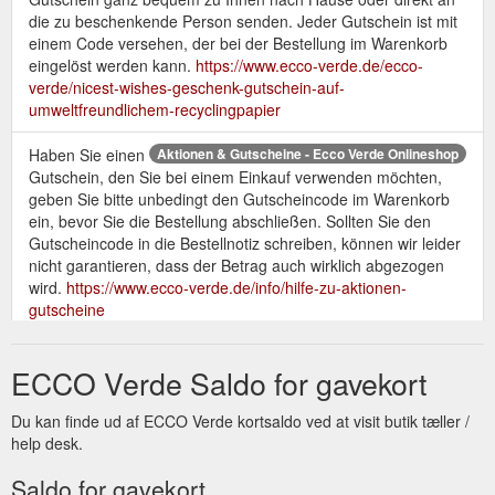
die zu beschenkende Person senden. Jeder Gutschein ist mit
einem Code versehen, der bei der Bestellung im Warenkorb
eingelöst werden kann.
https://www.ecco-verde.de/ecco-
verde/nicest-wishes-geschenk-gutschein-auf-
umweltfreundlichem-recyclingpapier
Haben Sie einen
Aktionen & Gutscheine - Ecco Verde Onlineshop
Gutschein, den Sie bei einem Einkauf verwenden möchten,
geben Sie bitte unbedingt den Gutscheincode im Warenkorb
ein, bevor Sie die Bestellung abschließen. Sollten Sie den
Gutscheincode in die Bestellnotiz schreiben, können wir leider
nicht garantieren, dass der Betrag auch wirklich abgezogen
wird.
https://www.ecco-verde.de/info/hilfe-zu-aktionen-
gutscheine
Geschenk-Gutscheine von Ecco Verde - Ecco Verde Onlineshop
ECCO Verde Saldo for gavekort
Wählen Sie aus einer Vielzahl an Geschenk-Gutscheinen des
Naturkosmetikshops Ecco Verde! Gleich bestellen oder selbst
ausdrucken! . Kostenlose Lieferung ab 29,90 €
Du kan finde ud af ECCO Verde kortsaldo ved at visit butik tæller /
https://www.ecco-verde.de/extras/geschenk-gutscheine
help desk.
Saldo for gavekort
Ecco Verde "Geburtstag" Geschenk-Gutschein - Ecco Verde ...