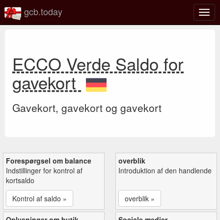
gcb.today
Slå
navig
til/fra
ECCO Verde Saldo for
gavekort
Gavekort, gavekort og gavekort
Forespørgsel om balance
overblik
Indstillinger for kontrol af
Introduktion af den handlende
kortsaldo
Kontrol af saldo »
overblik »
Oplysninger om butik
Sociale medier