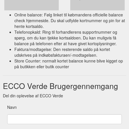
Ecco Verde "Best Wishes" Download-Gutschein - Ecco Verde ...
Dieser Gutschein passt für jede Gelegenheit - einfach ein paar
persönliche Worte hinzufügen, einen Betrag auswählen und
Online balance: Følg linket til købmandens officielle balance
zu Hause selbst drucken! Marke: Ecco Verde: Videos zum
check hjemmeside. Du skal udfylde kortnummer og pin for at
Produkt: How to fold your voucher. Fragen & Antworten zu
hente kortsaldo.
Ecco Verde "Best Wishes" Download-Gutschein.
Telefonopkald: Ring til forhandlerens supportnummer og
https://www.ecco-verde.de/ecco-verde/best-wishes-download-
spørg, om du kan tjekke kortsaldoen. Du kan muligvis få
gutschein
balance på telefonen efter at have givet kortoplysninger.
Faktura/modtagelse: Den resterende saldo på kortet
udskrives på indkøbsfakturaen/-modtagelsen.
Ecco Verde "Best Wishes" Geschenk-Gutschein - Ecco Verde ...
Individuell & passend für jeden Anlass. Kostenlose Lieferung
Store Counter: normalt kortet balance kunne blive kigget op
ab 29,90 €. Kostenlose Hotline: 0800 55 66 40 533.
på butikken eller butik counter
https://www.ecco-verde.de/ecco-verde/best-wishes-geschenk-
gutschein
ECCO Verde Brugergennemgang
Del din oplevelse af ECCO Verde
Navn