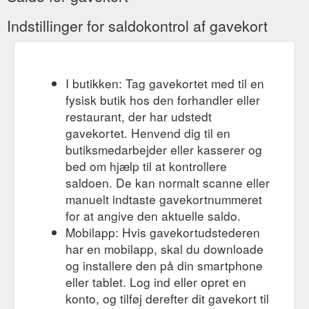
Ansprechend, individuell & perfekt. 5 Erfahrungsberichte.
Kostenlose Lieferung ab 29,90 €. Kostenlose Hotline: 0800 55
Indstillinger for saldokontrol af gavekort
66 40 533.
https://www.ecco-verde.de/ecco-verde/geburtstag-
geschenk-gutschein
Bitte
Ecco Verde Nicest Wishes! - Gutschein zum Selberdrucken ...
I butikken: Tag gavekortet med til en
beachten Sie, dass pro Bestellung nur EIN Gutschein in
fysisk butik hos den forhandler eller
Auftrag gegeben werden kann. Bei der elektronischen
restaurant, der har udstedt
Übermittlung des Gutscheins kann es zu Wartezeiten mit bis
gavekortet. Henvend dig til en
zu 15 Minuten kommen. Sollten Sie nach Ablauf der 15
Minuten keine E-Mail erhalten haben, kontrollieren Sie bitte
butiksmedarbejder eller kasserer og
Ihre E-Mail Adresse oder kontaktieren Sie unseren
bed om hjælp til at kontrollere
Kundendienst.
https://www.ecco-verde.de/ecco-verde/nicest-
saldoen. De kan normalt scanne eller
wishes-gutschein-zum-selber-ausdrucken
manuelt indtaste gavekortnummeret
for at angive den aktuelle saldo.
Ecco Verde I Love You! - Geschenk-Gutschein, 10 g - Ecco ...
Gutschein kaufen; Sie haben die Wahl: Lassen Sie sich den
Mobilapp: Hvis gavekortudstederen
Gutschein ganz bequem zu Ihnen nach Hause oder direkt an
har en mobilapp, skal du downloade
Ihren Beschenkten senden. Die Gutscheine bestehen
og installere den på din smartphone
außerdem aus umweltfreundlichem Recyclingpapier. Jeder
eller tablet. Log ind eller opret en
Gutschein ist mit einem Gutschein-Code versehen, der bei der
Bestellung im Warenkorb eingelöst werden kann.
konto, og tilføj derefter dit gavekort til