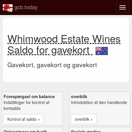
gcb.today
Slå
navig
til/fra
Whimwood Estate Wines
Saldo for gavekort
Gavekort, gavekort og gavekort
Forespørgsel om balance
overblik
Indstillinger for kontrol af
Introduktion af den handlende
kortsaldo
Kontrol af saldo »
overblik »
Oplysninger om butik
Sociale medier