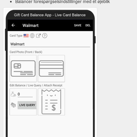
Balancer forespørgselsindstillinger med ét øjeblik