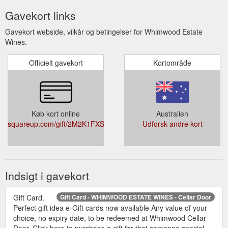
Gavekort links
Gavekort webside, vilkår og betingelser for Whimwood Estate
Wines.
Officielt gavekort
Kortområde
Køb kort online
Australien
squareup.com/gift/2M2K1FXS8VMXF/order
Udforsk andre kort
Indsigt i gavekort
Gift Card.
Gift Card - WHIMWOOD ESTATE WINES - Cellar Door
Perfect gift idea e-Gift cards now available Any value of your
choice, no expiry date, to be redeemed at Whimwood Cellar
Door. Click here to purchase a gift for that someone special...