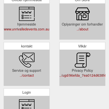
hjemmeside
Oplysninger om forhandler
www.unrivalledevents.com.au
../about
kontakt
Vilkår
Service og support
Privacy Policy
../contact
../ugd/96efda_7ea0124d638f40
Login