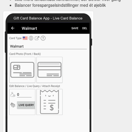
Balancer forespørgselsindstillinger med ét øjeblik