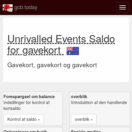
gcb.today
Slå
navig
til/fra
Unrivalled Events Saldo
for gavekort
Gavekort, gavekort og gavekort
Forespørgsel om balance
overblik
Indstillinger for kontrol af
Introduktion af den handlende
kortsaldo
Kontrol af saldo »
overblik »
Oplysninger om butik
Sociale medier