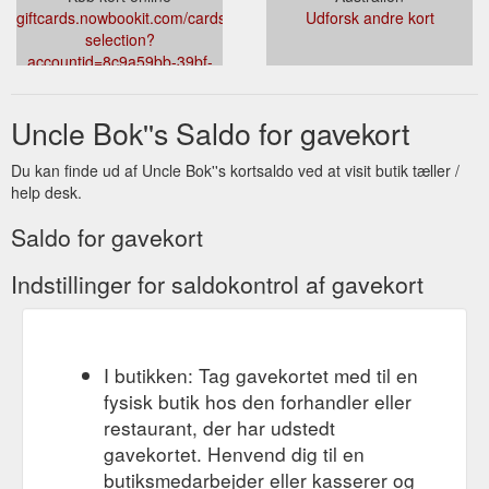
giftcards.nowbookit.com/cards/card-
Udforsk andre kort
selection?
accountid=8c9a59bb-39bf-
4b49-ad7a-
7f7ecd42f3e8&venueid=5970&theme=light&accent=40,216,192
Uncle Bok''s Saldo for gavekort
Du kan finde ud af Uncle Bok''s kortsaldo ved at visit butik tæller /
help desk.
Saldo for gavekort
Indstillinger for saldokontrol af gavekort
I butikken: Tag gavekortet med til en
fysisk butik hos den forhandler eller
restaurant, der har udstedt
gavekortet. Henvend dig til en
butiksmedarbejder eller kasserer og