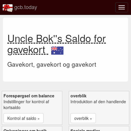
gcb.today
Slå
navig
til/fra
Uncle Bok''s Saldo for
gavekort
Gavekort, gavekort og gavekort
Forespørgsel om balance
overblik
Indstillinger for kontrol af
Introduktion af den handlende
kortsaldo
Kontrol af saldo »
overblik »
Oplysninger om butik
Sociale medier