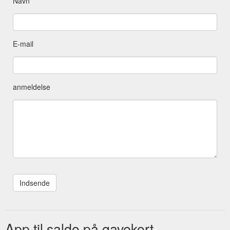
Navn
E-mail
anmeldelse
App til saldo på gavekort