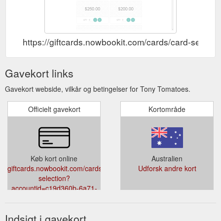
https://giftcards.nowbookit.com/cards/card-se
Gavekort links
Gavekort webside, vilkår og betingelser for Tony Tomatoes.
Officielt gavekort
Kortområde
Køb kort online
Australien
giftcards.nowbookit.com/cards/card-
Udforsk andre kort
selection?
accountid=c19d360b-6a71-
470a-9747-
611095e4bca7&venueid=2558&theme=light&accent=0,149,135
Indsigt i gavekort