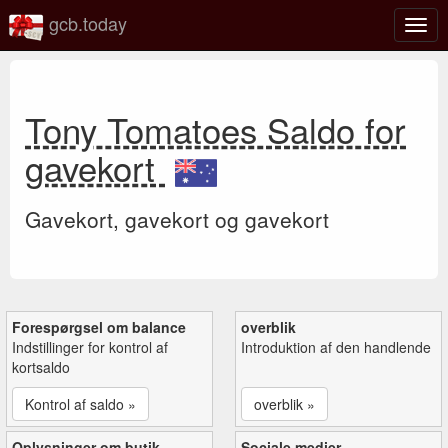
gcb.today
Slå
navig
til/fra
Tony Tomatoes Saldo for
gavekort
Gavekort, gavekort og gavekort
Forespørgsel om balance
overblik
Indstillinger for kontrol af
Introduktion af den handlende
kortsaldo
Kontrol af saldo »
overblik »
Oplysninger om butik
Sociale medier