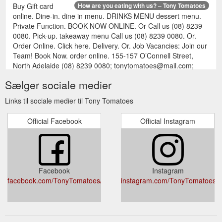
Buy Gift card
How are you eating with us? – Tony Tomatoes
online. Dine-in. dine in menu. DRINKS MENU dessert menu.
Private Function. BOOK NOW ONLINE. Or Call us (08) 8239
0080. Pick-up. takeaway menu Call us (08) 8239 0080. Or.
Order Online. Click here. Delivery. Or. Job Vacancies: Join our
Team! Book Now. order online. 155-157 O’Connell Street,
North Adelaide (08) 8239 0080; tonytomatoes@mail.com;
Facebook-f Instagram. TONY''S SIT ...
Sælger sociale medier
https://www.tonytomatoes.com.au/home/tonytomatoes_awards-
no-shadow/
Links til sociale medier til Tony Tomatoes
Official Facebook
Official Instagram
Facebook
Instagram
facebook.com/TonyTomatoesADL
instagram.com/TonyTomatoesA