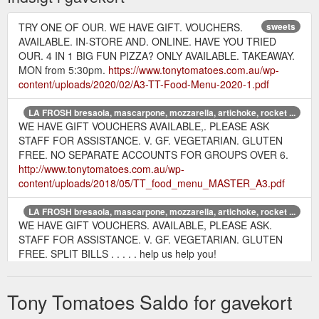
TRY ONE OF OUR. WE HAVE GIFT. VOUCHERS.
sweets
AVAILABLE. IN-STORE AND. ONLINE. HAVE YOU TRIED
OUR. 4 IN 1 BIG FUN PIZZA? ONLY AVAILABLE. TAKEAWAY.
MON from 5:30pm.
https://www.tonytomatoes.com.au/wp-
content/uploads/2020/02/A3-TT-Food-Menu-2020-1.pdf
LA FROSH bresaola, mascarpone, mozzarella, artichoke, rocket ...
WE HAVE GIFT VOUCHERS AVAILABLE,. PLEASE ASK
STAFF FOR ASSISTANCE. V. GF. VEGETARIAN. GLUTEN
FREE. NO SEPARATE ACCOUNTS FOR GROUPS OVER 6.
http://www.tonytomatoes.com.au/wp-
content/uploads/2018/05/TT_food_menu_MASTER_A3.pdf
LA FROSH bresaola, mascarpone, mozzarella, artichoke, rocket ...
WE HAVE GIFT VOUCHERS. AVAILABLE, PLEASE ASK.
STAFF FOR ASSISTANCE. V. GF. VEGETARIAN. GLUTEN
FREE. SPLIT BILLS . . . . . help us help you!
https://www.tonytomatoes.com.au/wp-
content/uploads/2019/11/TT_food_menu_MASTER_A3-Nov-
Tony Tomatoes Saldo for gavekort
2019.pdf