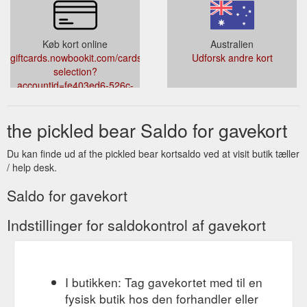
Køb kort online
Australien
giftcards.nowbookit.com/cards/card-
Udforsk andre kort
selection?
accountid=fe403ed6-526c-
4b6c-9f19-
9480cbdc200a&venueid=3463
the pickled bear Saldo for gavekort
Du kan finde ud af the pickled bear kortsaldo ved at visit butik tæller
/ help desk.
Saldo for gavekort
Indstillinger for saldokontrol af gavekort
I butikken: Tag gavekortet med til en
fysisk butik hos den forhandler eller