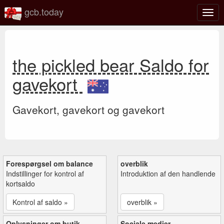
gcb.today
Slå
navig
til/fra
the pickled bear Saldo for
gavekort
Gavekort, gavekort og gavekort
Forespørgsel om balance
overblik
Indstillinger for kontrol af
Introduktion af den handlende
kortsaldo
Kontrol af saldo »
overblik »
Oplysninger om butik
Sociale medier