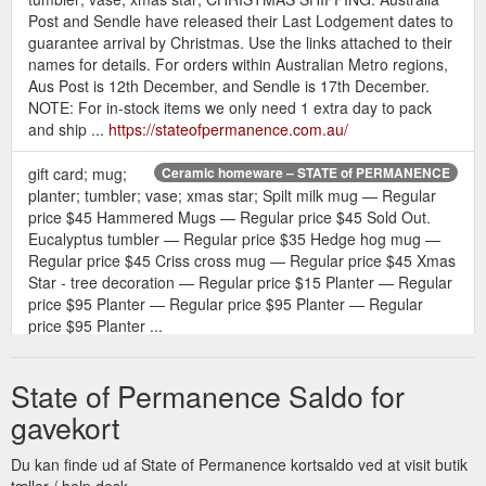
Post and Sendle have released their Last Lodgement dates to
guarantee arrival by Christmas. Use the links attached to their
names for details. For orders within Australian Metro regions,
Aus Post is 12th December, and Sendle is 17th December.
NOTE: For in-stock items we only need 1 extra day to pack
and ship ...
https://stateofpermanence.com.au/
gift card; mug;
Ceramic homeware – STATE of PERMANENCE
planter; tumbler; vase; xmas star; Spilt milk mug — Regular
price $45 Hammered Mugs — Regular price $45 Sold Out.
Eucalyptus tumbler — Regular price $35 Hedge hog mug —
Regular price $45 Criss cross mug — Regular price $45 Xmas
Star - tree decoration — Regular price $15 Planter — Regular
price $95 Planter — Regular price $95 Planter — Regular
price $95 Planter ...
https://stateofpermanence.com.au/collections/ceramic-
homeware
State of Permanence Saldo for
gavekort
Du kan finde ud af State of Permanence kortsaldo ved at visit butik
tæller / help desk.