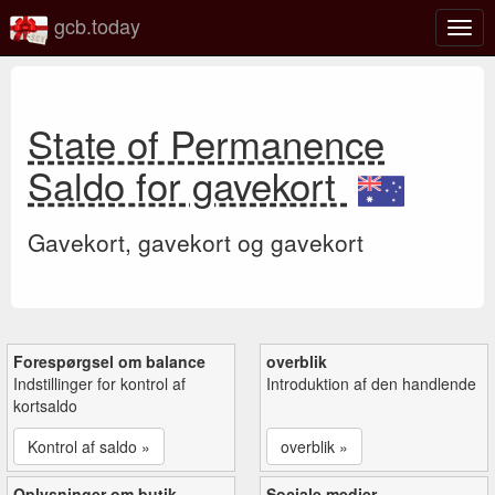
gcb.today
Slå
navig
til/fra
State of Permanence
Saldo for gavekort
Gavekort, gavekort og gavekort
Forespørgsel om balance
overblik
Indstillinger for kontrol af
Introduktion af den handlende
kortsaldo
Kontrol af saldo »
overblik »
Oplysninger om butik
Sociale medier