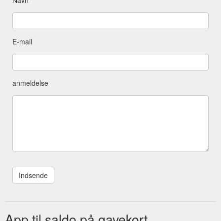
E-mail
anmeldelse
App til saldo på gavekort