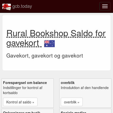
gcb.today
Slå
navig
til/fra
Rural Bookshop Saldo for
gavekort
Gavekort, gavekort og gavekort
Forespørgsel om balance
overblik
Indstillinger for kontrol af
Introduktion af den handlende
kortsaldo
Kontrol af saldo »
overblik »
Oplysninger om butik
Sociale medier