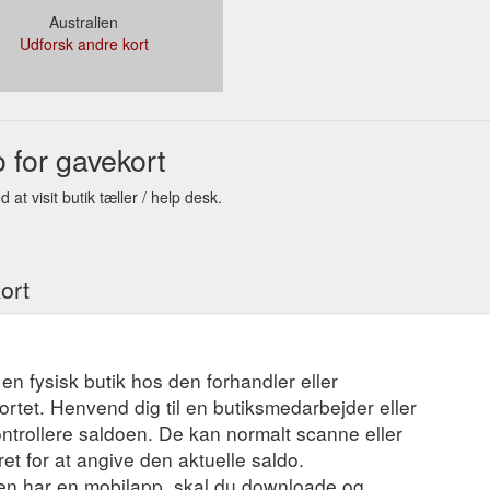
Australien
Udforsk andre kort
7,49,44
 for gavekort
t visit butik tæller / help desk.
ort
 en fysisk butik hos den forhandler eller
ortet. Henvend dig til en butiksmedarbejder eller
ontrollere saldoen. De kan normalt scanne eller
t for at angive den aktuelle saldo.
en har en mobilapp, skal du downloade og