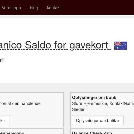
Vores app
blog
kontakt
anico Saldo for gavekort
rt
k
Oplysninger om butik
tion af den handlende
Store Hjemmeside, KontaktNum
Steder
ik »
Oplysninger om butik »
gennemgang
Balance Check App