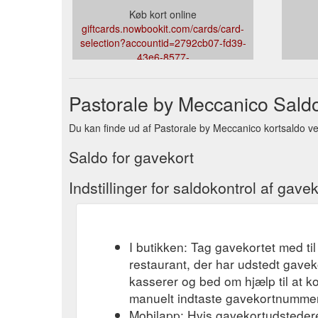
Køb kort online
giftcards.nowbookit.com/cards/card-
selection?accountid=2792cb07-fd39-
43e6-8577-
ba4628034423&venueid=3953&theme=light&accent=1
Pastorale by Meccanico Saldo
Du kan finde ud af Pastorale by Meccanico kortsaldo ved a
Saldo for gavekort
Indstillinger for saldokontrol af gavek
I butikken: Tag gavekortet med til
restaurant, der har udstedt gavek
kasserer og bed om hjælp til at k
manuelt indtaste gavekortnummere
Mobilapp: Hvis gavekortudsteder