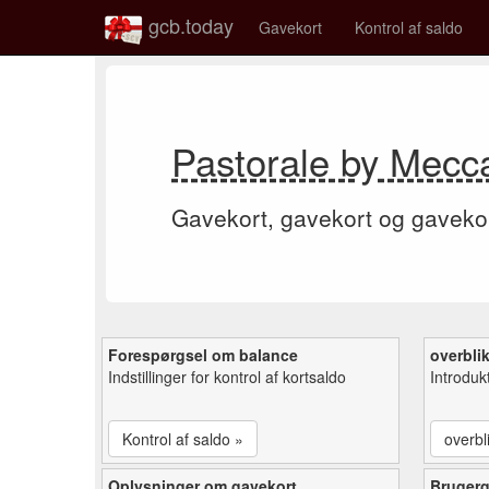
gcb.today
Gavekort
Kontrol af saldo
Pastorale by Mecc
Gavekort, gavekort og gaveko
Forespørgsel om balance
overbli
Indstillinger for kontrol af kortsaldo
Introduk
Kontrol af saldo »
overbl
Oplysninger om gavekort
Bruger