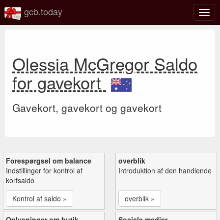
gcb.today
Slå
navig
til/fra
Olessia McGregor Saldo
for gavekort
Gavekort, gavekort og gavekort
Forespørgsel om balance
overblik
Indstillinger for kontrol af
Introduktion af den handlende
kortsaldo
Kontrol af saldo »
overblik »
Oplysninger om butik
Sociale medier