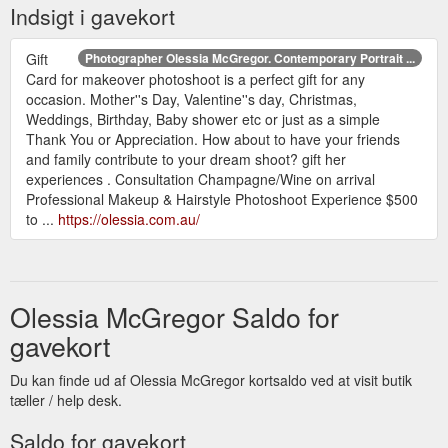
Indsigt i gavekort
Gift
Photographer Olessia McGregor. Contemporary Portrait ...
Card for makeover photoshoot is a perfect gift for any
occasion. Mother''s Day, Valentine''s day, Christmas,
Weddings, Birthday, Baby shower etc or just as a simple
Thank You or Appreciation. How about to have your friends
and family contribute to your dream shoot? gift her
experiences . Consultation Champagne/Wine on arrival
Professional Makeup & Hairstyle Photoshoot Experience $500
to ...
https://olessia.com.au/
Olessia McGregor Saldo for
gavekort
Du kan finde ud af Olessia McGregor kortsaldo ved at visit butik
tæller / help desk.
Saldo for gavekort