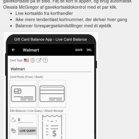
gavekortsaldi på ét sted. Føj dit kort til appen, og brug automatisk
Olessia McGregor af gavekortsaldokontrol med et par klik.
Live kortsaldo fra korthandler
Ikke mere tendentiøst kortnummer, der skriver hver gang
Balancer forespørgselsindstillinger med ét øjeblik