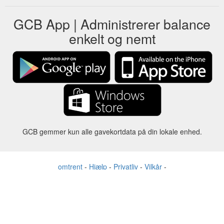
GCB App | Administrerer balance
enkelt og nemt
GCB gemmer kun alle gavekortdata på din lokale enhed.
omtrent
-
Hjælp
-
Privatliv
-
Vilkår
-
Sprog
forandre
©2012-2024 - Gift Card Balance Today - gcb.today - -au-east