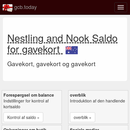
gcb.today
Slå
navig
til/fra
Nestling and Nook Saldo
for gavekort
Gavekort, gavekort og gavekort
Forespørgsel om balance
overblik
Indstillinger for kontrol af
Introduktion af den handlende
kortsaldo
Kontrol af saldo »
overblik »
Oplysninger om butik
Sociale medier