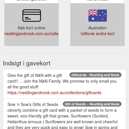
Køb kort online
Australien
nestlingandnook.com.au/collections/giftcards
Udforsk andre kort
Indsigt i gavekort
Give the gift of N&N with a gift
Giftcards - Nestling and Nook
card!! ... Join the N&N Family. We promise to only email you
all the good stuff!
https://nestlingandnook.com.au/collections/giftcards
Sow ‘n Sow’s Gifts of Seeds
Gift of Seeds – Nestling and Nook
cleverly combine a gift card with a packet of seeds to form a
sweet, eco-friendly gift that grows. Sunflowers (Sunbird,
Helianthus annuus ) Sunflowers are well known and cheerful
and they are very quick and easy to grow! Sow in spring and