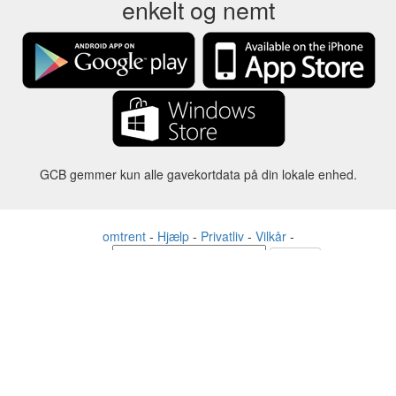
enkelt og nemt
GCB gemmer kun alle gavekortdata på din lokale enhed.
omtrent
-
Hjælp
-
Privatliv
-
Vilkår
-
Sprog
forandre
©2012-2024 - Gift Card Balance Today - gcb.today - -au-east
Alle produktnavne, logoer, varemærker og mærker tilhører deres
respektive ejere.
Alle firma-, produkt- og servicenavne, der bruges på denne