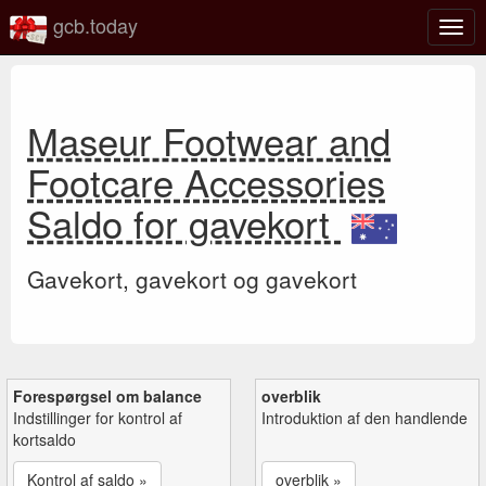
gcb.today
Slå
navig
til/fra
Maseur Footwear and
Footcare Accessories
Saldo for gavekort
Gavekort, gavekort og gavekort
Forespørgsel om balance
overblik
Indstillinger for kontrol af
Introduktion af den handlende
kortsaldo
Kontrol af saldo »
overblik »