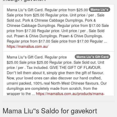
Mama Liu''s Gift Card. Regular price from $25.00
Mama Liu''s
Sale price from $25.00 Regular price. Unit price / per . Sale
Sold out. Pork & Chinese Cabbage Dumplings. Pork &
Chinese Cabbage Dumplings. Regular price from $17.00 Sale
price from $17.00 Regular price. Unit price / per . Sale Sold
out. Prawn & Chive Dumplings. Prawn & Chive Dumplings.
Regular price from $17.00 Sale price from $17.00 Regular ...
https://mamalius.com.au/
Mama Liu''s Gift Card. Regular price
Mama Liu''s Gift Card
$25.00 Sale price $25.00 Regular price. Sale Sold out. Unit
price / per . Tax included. GIVE THE GIFT OF FLAVOUR.
Don''t tell them about it, simply give them the gift of flavour.
Now, your loved ones can also discover our hand crafted,
umami packed, 100% real North-West Chinese flavours. Our
dumplings are completely made from scratch, from the
wrapper to the ...
https://mamalius.com.au/products/mama-
lius-gift-card
Mama Liu''s Saldo for gavekort