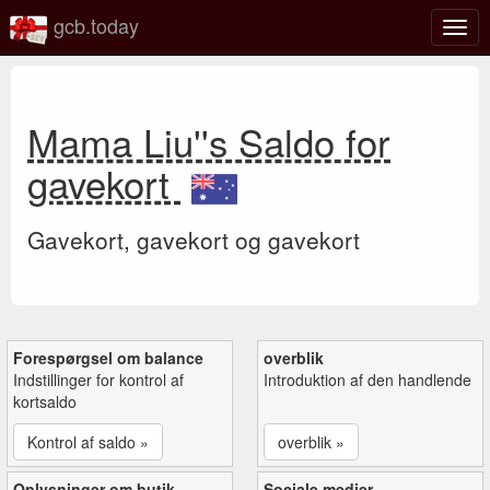
gcb.today
Slå
navig
til/fra
Mama Liu''s Saldo for
gavekort
Gavekort, gavekort og gavekort
Forespørgsel om balance
overblik
Indstillinger for kontrol af
Introduktion af den handlende
kortsaldo
Kontrol af saldo »
overblik »
Oplysninger om butik
Sociale medier