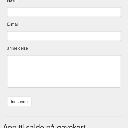
E-mail
anmeldelse
App til saldo på gavekort