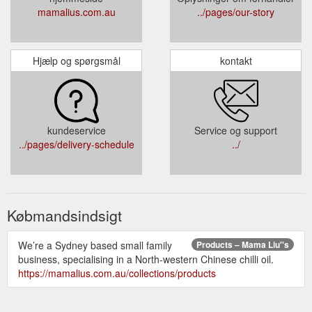
mamalius.com.au
../pages/our-story
Hjælp og spørgsmål
kontakt
kundeservice
Service og support
../pages/delivery-schedule
../
Købmandsindsigt
We’re a Sydney based small family
Products – Mama Liu''s
business, specialising in a North-western Chinese chilli oil.
https://mamalius.com.au/collections/products