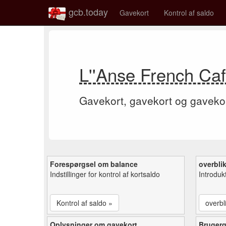
gcb.today
Gavekort
Kontrol af saldo
L''Anse French Caf
Gavekort, gavekort og gaveko
Forespørgsel om balance
overbli
Indstillinger for kontrol af kortsaldo
Introduk
Kontrol af saldo »
overbl
Oplysninger om gavekort
Bruger