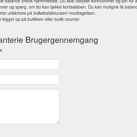
ielle balance check hjemmeside. Du skal udfylde kortnummer og pin for a
mer og spørg, om du kan tjekke kortsaldoen. Du kan muligvis få balance
rtet udskrives på indkøbsfakturaen/-modtagelsen.
 kigget op på butikken eller butik counter
santerie Brugergennemgang
ie