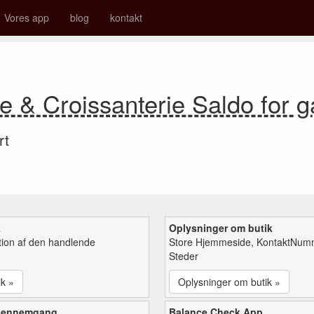
Vores app
blog
kontakt
e & Croissanterie Saldo for 
rt
k
Oplysninger om butik
tion af den handlende
Store Hjemmeside, KontaktNum
Steder
ik »
Oplysninger om butik »
gennemgang
Balance Check App