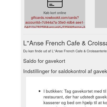
Køb kort online
giftcards.nowbookit.com/cards?
accountid=7c944a7a-35e0-4db4-aee1-
04d10a7825f6&venueid=5356&theme=light&accent=25
L''Anse French Cafe & Croissa
Du kan finde ud af L''Anse French Cafe & Croissanterie ko
Saldo for gavekort
Indstillinger for saldokontrol af gavek
I butikken: Tag gavekortet med til
restaurant, der har udstedt gavek
kasserer og bed om hjælp til at k