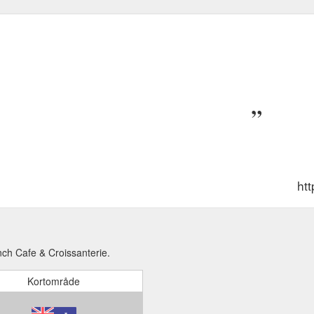
ht
nch Cafe & Croissanterie.
Kortområde