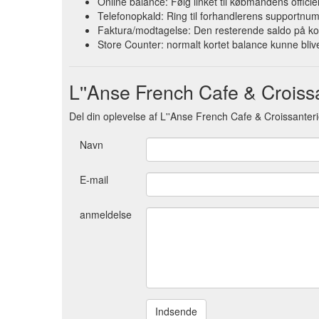
Online balance: Følg linket til købmandens offic
Telefonopkald: Ring til forhandlerens supportnum
Faktura/modtagelse: Den resterende saldo på ko
Store Counter: normalt kortet balance kunne blive
L''Anse French Cafe & Crois
Del din oplevelse af L''Anse French Cafe & Croissanter
Navn
E-mail
anmeldelse