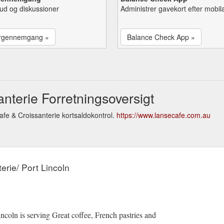
lbud og diskussioner
Administrer gavekort efter mobil
rgennemgang »
Balance Check App »
nterie Forretningsoversigt
fe & Croissanterie kortsaldokontrol.
https://www.lansecafe.com.au
erie/ Port Lincoln
ncoln is serving Great coffee, French pastries and