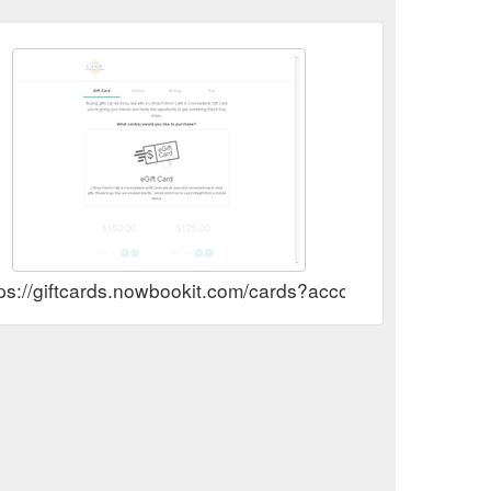
tps://giftcards.nowbookit.com/cards?accountid=7c94