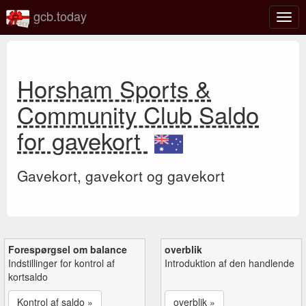
gcb.today
Slå
navig
til/fra
Horsham Sports &
Community Club Saldo
for gavekort
Gavekort, gavekort og gavekort
Forespørgsel om balance
overblik
Indstillinger for kontrol af
Introduktion af den handlende
kortsaldo
Kontrol af saldo »
overblik »