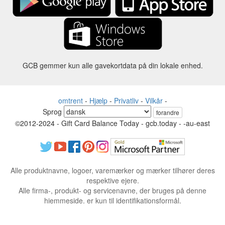
GCB gemmer kun alle gavekortdata på din lokale enhed.
omtrent
-
Hjælp
-
Privatliv
-
Vilkår
-
Sprog
forandre
©2012-2024 - Gift Card Balance Today - gcb.today - -au-east
Alle produktnavne, logoer, varemærker og mærker tilhører deres
respektive ejere.
Alle firma-, produkt- og servicenavne, der bruges på denne
hjemmeside, er kun til identifikationsformål.
Hjemmesiden drives af uafhængige samfund, der ikke har nogen
tilknytning til eller godkendelse af de respektive varemærkeejere.