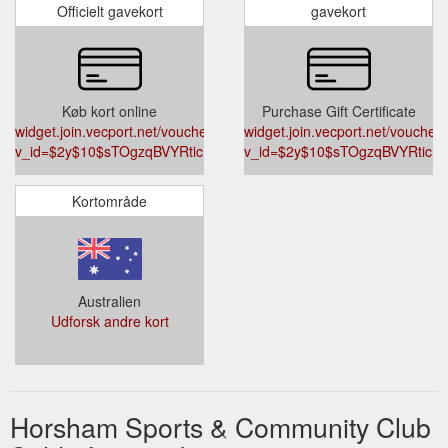
Certificate; Members Area – AFL Football Tipping; Club in the
Officielt gavekort
gavekort
Community; Sponsorship; Responsible Gaming; Membership
Renewal; Employment Opportunities; About Us; Search for:
Brim Silos. Brim Silos Tables & Chairs Brim Silos Tables &
Chairs Brim Silos Tables & Chairs The Brim Active Community
Group and Volunteers have installed these tables and chairs
Køb kort online
Purchase Gift Certificate
widget.join.vecport.net/vouchers/gift?
for your comfort and shade ...
https://www.hscc.org.au/brim-
widget.join.vecport.net/vouchers
v_id=$2y$10$sTOgzqBVYRtic1jwxP6QZ.XlPpTro4CJkDqGjaLEfKSJ
silos/
v_id=$2y$10$sTOgzqBVYRtic1
Kortområde
Australien
Udforsk andre kort
Horsham Sports & Community Club