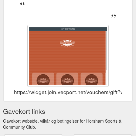
https://www.hscc.org.au/individual-sponsorship/
Responsible Gaming - Horsham Sports & Community Club
Purchase Gift Certificate; Members Area – AFL Football
Tipping; Club in the Community; Sponsorship; Responsible
Gaming; Membership Renewal; Employment Opportunities;
About Us; Search for: Responsible Gaming. Have Fun, But
Play It Safe . The Club would like you to have a great time at
our venue and would like to make sure gaming stays fun. The
key messages are: Set yourself a limit and stick ...
https://www.hscc.org.au/responsible-gaming/
Purchase Gift
What''s News - Horsham Sports & Community Club
Certificate; Members Area – AFL Football Tipping; Club in the
Community; Sponsorship; Responsible Gaming; Membership
https://widget.join.vecport.net/vouchers/gift
Renewal; Employment Opportunities; About Us; Search for:
What’s News. Click & Collect Lunch & Dinner HOW IT WORKS
pre-order for a selected time pick up time OR; Place your
Gavekort links
order between 11 am to 1.30 pm or 5 pm & 7.30 pm and we
Gavekort webside, vilkår og betingelser for Horsham Sports &
will have your order ready in ...
https://www.hscc.org.au/
Community Club.
Purchase Gift
Brim Silos - Horsham Sports & Community Club