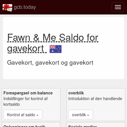
gcb.today
Slå
navig
til/fra
Fawn & Me Saldo for
gavekort
Gavekort, gavekort og gavekort
Forespørgsel om balance
overblik
Indstillinger for kontrol af
Introduktion af den handlende
kortsaldo
Kontrol af saldo »
overblik »
Oplysninger om butik
Sociale medier