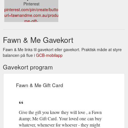
Pinterest
pinterest.com/pin/create/button/?
url=fawnandme.com.au/products/fawn-
me-gift-
card&media=//cdn.shopify.com/s/files/1/0062/3178/5587/products/gif
669e-4e39-8b9e-
Fawn & Me Gavekort
31031557b4b8_1024x1024.png?
v=1597459282&description=Fawn%20%26%20Me%20Gift%20Card
Fawn & Me links til gavekort eller gavekort. Praktisk måde at styre
balancen på flue i
GCB-mobilapp
Gavekort program
Fawn & Me Gift Card
Give the gift you know they will love , a Fawn
&amp; Me Gift Card. Your loved one can buy
whatever, whenever for whoever - they might