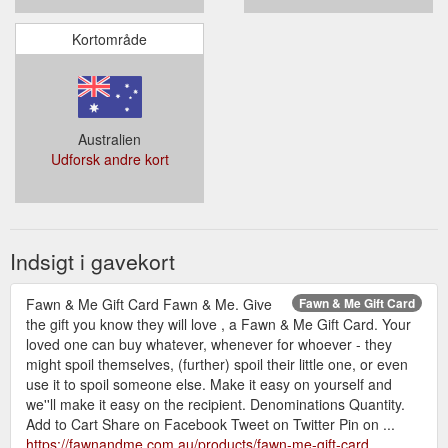
Kortområde
Australien
Udforsk andre kort
Indsigt i gavekort
Fawn & Me Gift Card Fawn & Me. Give
Fawn & Me Gift Card
the gift you know they will love , a Fawn & Me Gift Card. Your
loved one can buy whatever, whenever for whoever - they
might spoil themselves, (further) spoil their little one, or even
use it to spoil someone else. Make it easy on yourself and
we''ll make it easy on the recipient. Denominations Quantity.
Add to Cart Share on Facebook Tweet on Twitter Pin on ...
https://fawnandme.com.au/products/fawn-me-gift-card