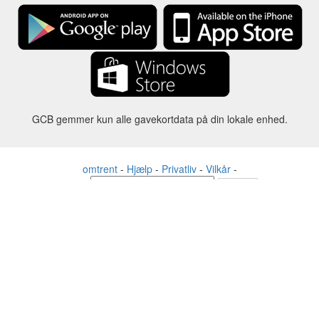
GCB gemmer kun alle gavekortdata på din lokale enhed.
omtrent
-
Hjælp
-
Privatliv
-
Vilkår
-
Sprog
forandre
©2012-2024 - Gift Card Balance Today - gcb.today - -au-east
Alle produktnavne, logoer, varemærker og mærker tilhører deres
respektive ejere.
Alle firma-, produkt- og servicenavne, der bruges på denne
hjemmeside, er kun til identifikationsformål.