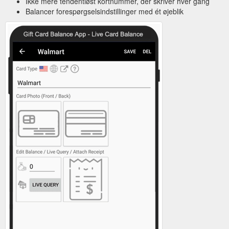
Ikke mere tendentiøst kortnummer, der skriver hver gang
Balancer forespørgselsindstillinger med ét øjeblik