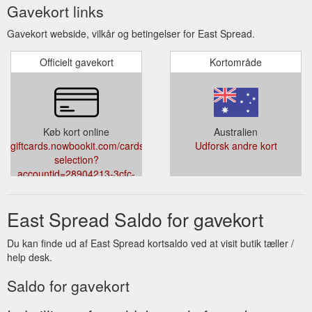
Gavekort links
Gavekort webside, vilkår og betingelser for East Spread.
Officielt gavekort
Kortområde
Køb kort online
Australien
giftcards.nowbookit.com/cards/card-
Udforsk andre kort
selection?
accountid=28904213-3cfc-
413a-9762-
99187a0f7396&venueid=6041&theme=light&accent=120,84,71
East Spread Saldo for gavekort
Du kan finde ud af East Spread kortsaldo ved at visit butik tæller /
help desk.
Saldo for gavekort