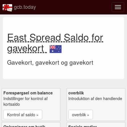
gcb.today
Slå
navig
til/fra
East Spread Saldo for
gavekort
Gavekort, gavekort og gavekort
Forespørgsel om balance
overblik
Indstillinger for kontrol af
Introduktion af den handlende
kortsaldo
Kontrol af saldo »
overblik »
Oplysninger om butik
Sociale medier