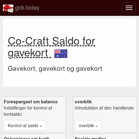
gcb.today
Slå
navig
til/fra
Co-Craft Saldo for
gavekort
Gavekort, gavekort og gavekort
Forespørgsel om balance
overblik
Indstillinger for kontrol af
Introduktion af den handlende
kortsaldo
Kontrol af saldo »
overblik »
Oplysninger om butik
Sociale medier